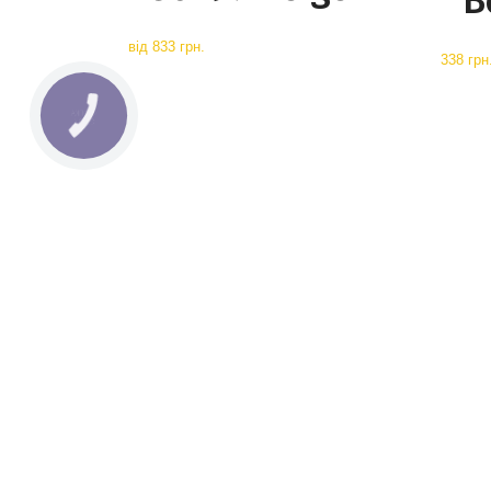
B
від
833 грн.
338 грн
КНОПКА
СВЯЗИ