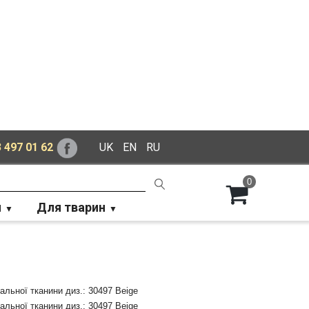
 497 01 62
UK
EN
RU
0
й
Для тварин