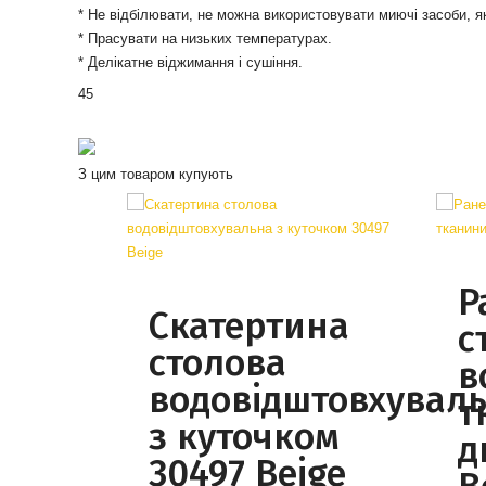
* Не відбілювати, не можна використовувати миючі засоби, я
* Прасувати на низьких температурах.
* Делікатне віджимання і сушіння.
45
З цим товаром купують
Р
Скатертина
с
столова
в
водовідштовхувал
т
з куточком
д
30497 Beige