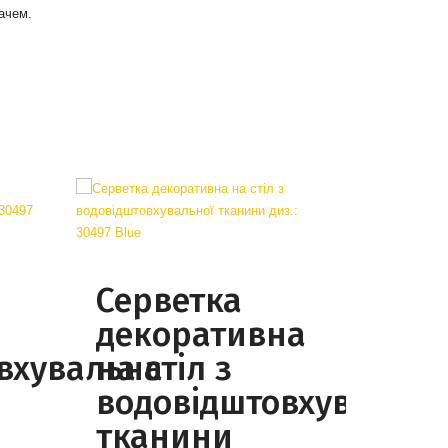
ачем.
Серветка
декоративна
вхувальна
на стіл з
водовідштовхувально
тканини