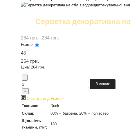
Серветка декоративна на
264 грн. - 264 грн.
Розмір
45
264 грн.
Ціна:
264 грн.
Опис
Догляд
Розміри
Тканина:
Duck
Склад:
80% − бавовна, 20% − поліестер
Щільність
180
тканини, г/м²: