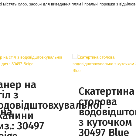
кі містять хлор, засоби для виведення плям і пральні порошки з відбілюв
анер на
Скатертина
тіл з
столова
одовідштовхувальної
ьна
водовідшто
канини
з куточком
из.: 30497
30497 Blue