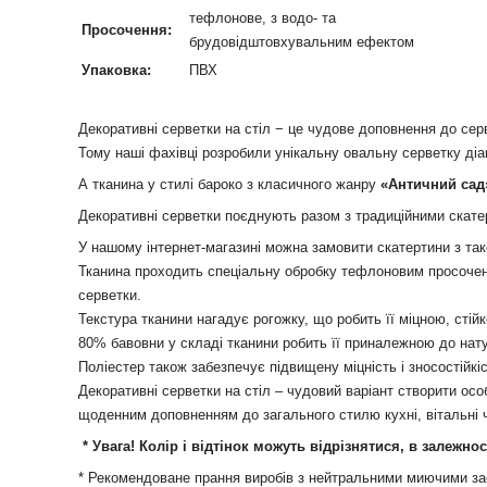
тефлонове, з водо- та
Просочення:
брудовідштовхувальним ефектом
Упаковка:
ПВХ
Декоративні серветки на стіл − це чудове доповнення до сер
Тому наші фахівці розробили унікальну овальну серветку ді
А тканина у стилі бароко з класичного жанру
«Античний сад
Декоративні серветки поєднують разом з традиційними скате
У нашому інтернет-магазині можна замовити скатертини з тако
Тканина проходить спеціальну обробку тефлоновим просочення
серветки.
Текстура тканини нагадує рогожку, що робить її міцною, сті
80% бавовни у складі тканини робить її приналежною до нату
Поліестер також забезпечує підвищену міцність і зносостійкіс
Декоративні серветки на стіл – чудовий варіант створити ос
щоденним доповненням до загального стилю кухні, вітальні ч
* Увага! Колір і відтінок можуть
відрізнятися, в залежно
* Рекомендоване прання виробів з нейтральними миючими зас