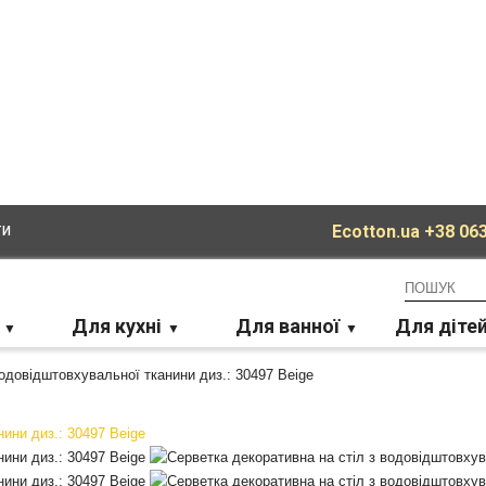
ти
Ecotton.ua
+38 063
Для кухні
Для ванної
Для діте
одовідштовхувальної тканини диз.: 30497 Beige