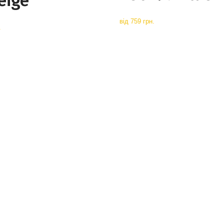
eige
від
759 грн.
.