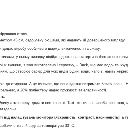
вірування столу.
аметром 45 см, оздоблену рюшами, які надають їй довершеного вигляду.
»
додає виробу особливого шарму, витонченості та смаку.
ртинами, у цьому випадку підійде однотонна скатертина блакитного коль
ї ж тканини, з якої виготовлено і серветку, – Duck, що має водо- та бру
м, що створює бар’єр для усіх видів рідин: води, напоїв, навіть жирних 
йкою до стирання. А це означає, що вона здатна витримати безліч прань
ральних, а 20% поліестеру надає пружності та еластичності.
ть.
обливу атмосферу, додати святковості. Такі текстильні вироби, зрештою,
и їдальні.
сті від налаштувань монітора
(яскравість, контраст, насиченість), а 
обами в теплій воді за температури 30° С.