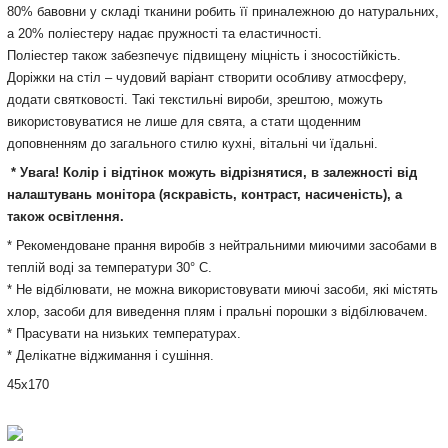
80% бавовни у складі тканини робить її приналежною до натуральних,
а 20% поліестеру надає пружності та еластичності.
Поліестер також забезпечує підвищену міцність і зносостійкість.
Доріжки на стіл – чудовий варіант створити особливу атмосферу,
додати святковості. Такі текстильні вироби, зрештою, можуть
використовуватися не лише для свята, а стати щоденним
доповненням до загального стилю кухні, вітальні чи їдальні.
* Увага! Колір і відтінок можуть
відрізнятися, в залежності від
налаштувань монітора
(яскравість, контраст, насиченість), а
також освітлення.
* Рекомендоване прання виробів з нейтральними миючими засобами в
теплій воді за температури 30° С.
* Не відбілювати, не можна використовувати миючі засоби, які містять
хлор, засоби для виведення плям і пральні порошки з відбілювачем.
* Прасувати на низьких температурах.
* Делікатне віджимання і сушіння.
45х170