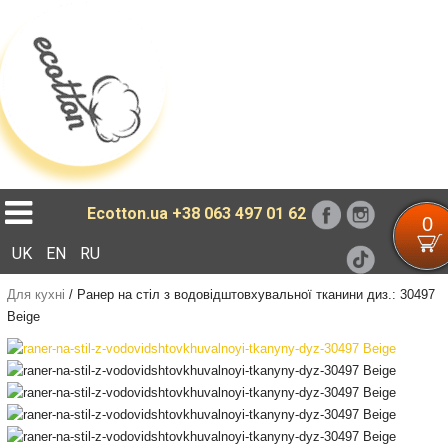
Loading...
Ecotton.ua
+38 063 497 01 62
0
UK
EN
RU
Для кухні
/
Ранер на стіл з водовідштовхувальної тканини диз.: 30497
Beige