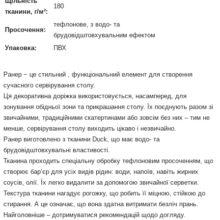
Щільність
180
тканини, г/м²:
тефлонове, з водо- та
Просочення:
брудовідштовхувальним ефектом
Упаковка:
ПВХ
Ранер − це стильний , функціональний елемент для створення
сучасного сервірування столу.
Ця декоративна доріжка використовується, насамперед, для
зонування обідньої зони та прикрашання столу. Їх поєднують разом зі
звичайними, традиційними скатертинами або зовсім без них – тим не
менше, сервірування столу виходить цікаво і незвичайно.
Ранер виготовлено з тканини Duck, що має водо- та
брудовідштовхувальні властивості.
Тканина проходить спеціальну обробку тефлоновим просоченням, що
створює бар’єр для усіх видів рідин: води, напоїв, навіть жирних
соусів, олії. Їх легко видалити за допомогою звичайної серветки.
Текстура тканини нагадує рогожку, що робить її міцною, стійкою до
стирання. А це означає, що вона здатна витримати безліч прань.
Найголовніше – дотримуватися рекомендацій щодо догляду.