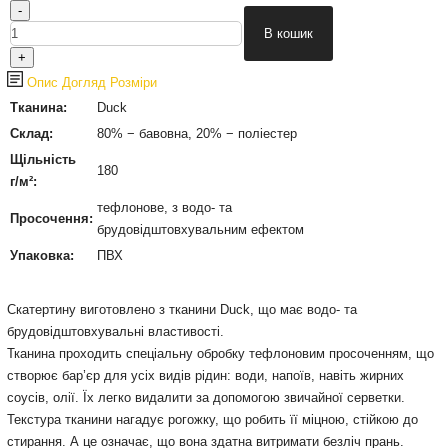
Опис
Догляд
Розміри
Тканина:
Duck
Склад:
80% − бавовна, 20% − поліестер
Щільність
180
г/м²:
тефлонове, з водо- та
Просочення:
брудовідштовхувальним ефектом
Упаковка:
ПВХ
Cкатертину виготовлено з тканини Duck, що має водо- та
брудовідштовхувальні властивості.
Тканина проходить спеціальну обробку тефлоновим просоченням, що
створює бар’єр для усіх видів рідин: води, напоїв, навіть жирних
соусів, олії. Їх легко видалити за допомогою звичайної серветки.
Текстура тканини нагадує рогожку, що робить її міцною, стійкою до
стирання. А це означає, що вона здатна витримати безліч прань.