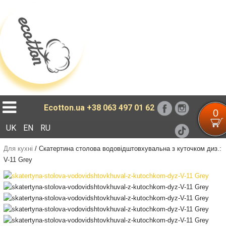
Loading...
Ecotton.ua
+38 063 497 01 62
0
UK
EN
RU
Для кухні
/
Скатертина столова водовідштовхувальна з куточком диз.:
V-11 Grey