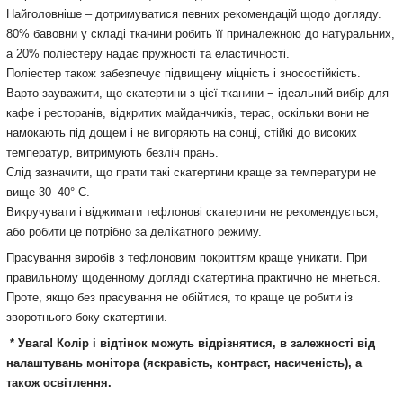
Найголовніше – дотримуватися певних рекомендацій щодо догляду.
80% бавовни у складі тканини робить її приналежною до натуральних,
а 20% поліестеру надає пружності та еластичності.
Поліестер також забезпечує підвищену міцність і зносостійкість.
Варто зауважити, що скатертини з цієї тканини − ідеальний вибір для
кафе і ресторанів, відкритих майданчиків, терас, оскільки вони не
намокають під дощем і не вигоряють на сонці, стійкі до високих
температур, витримують безліч прань.
Слід зазначити, що прати такі скатертини краще за температури не
вище 30–40° С.
Викручувати і віджимати тефлонові скатертини не рекомендується,
або робити це потрібно за делікатного режиму.
Прасування виробів з тефлоновим покриттям краще уникати. При
правильному щоденному догляді скатертина практично не мнеться.
Проте, якщо без прасування не обійтися, то краще це робити із
зворотнього боку скатертин
и.
* Увага! Колір і відтінок можуть
відрізнятися, в залежності від
налаштувань монітора
(яскравість, контраст, насиченість), а
також освітлення.