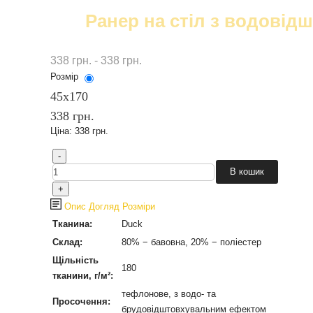
Ранер на стіл з водовідш
338 грн. - 338 грн.
Розмір
45х170
338 грн.
Ціна:
338 грн.
Опис
Догляд
Розміри
Тканина:
Duck
Склад:
80% − бавовна, 20% − поліестер
Щільність
180
тканини, г/м²:
тефлонове, з водо- та
Просочення:
брудовідштовхувальним ефектом