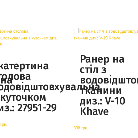
Ранер на
катертина
стіл з
толова
ьна
водовідшто
одовідштовхувальна
тканини
 куточком
диз.: V-10
из.: 27951-29
Khave
грн.
338 грн.