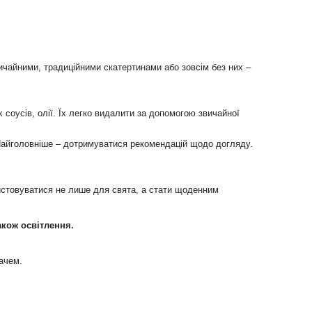
ичайними, традиційними скатертинами або зовсім без них –
соусів, олії. Їх легко видалити за допомогою звичайної
. Найголовніше – дотримуватися рекомендацій щодо догляду.
ристовуватися не лише для свята, а стати щоденним
також освітлення.
ачем.