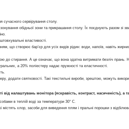
я сучасного сервірування столу.
онування обідньої зони та прикрашання столу. Їх поєднують разом зі зв
йно.
дштовхувальні властивості.
м, що створює бар’єр для усіх видів рідин: води, напоїв, навіть жирних 
йкою до стирання. А це означає, що вона здатна витримати безліч прань
ральних, а 20% поліестеру надає пружності та еластичності.
ть.
еру, додати святковості. Такі текстильні вироби, зрештою, можуть вико
сті від налаштувань монітора
(яскравість, контраст, насиченість), а 
обами в теплій воді за температури 30° С.
кі містять хлор, засоби для виведення плям і пральні порошки з відбілюв