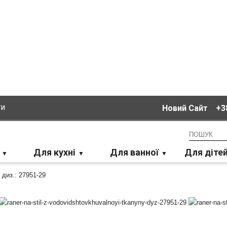
ти
Новий Сайт
+38
Для кухні
Для ванної
Для діте
 диз.: 27951-29