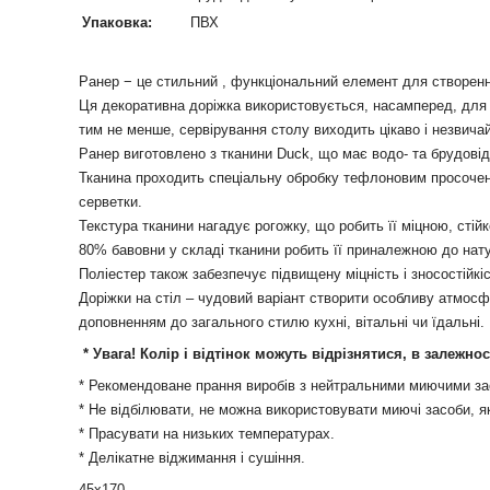
Упаковка:
ПВХ
Ранер − це стильний , функціональний елемент для створенн
Ця декоративна доріжка використовується, насамперед, для з
тим не менше, сервірування столу виходить цікаво і незвича
Ранер виготовлено з тканини Duck, що має водо- та брудові
Тканина проходить спеціальну обробку тефлоновим просочення
серветки.
Текстура тканини нагадує рогожку, що робить її міцною, сті
80% бавовни у складі тканини робить її приналежною до нату
Поліестер також забезпечує підвищену міцність і зносостійкіс
Доріжки на стіл – чудовий варіант створити особливу атмосф
доповненням до загального стилю кухні, вітальні чи їдальні.
* Увага! Колір і відтінок можуть
відрізнятися, в залежно
* Рекомендоване прання виробів з нейтральними миючими зас
* Не відбілювати, не можна використовувати миючі засоби, я
* Прасувати на низьких температурах.
* Делікатне віджимання і сушіння.
45х170