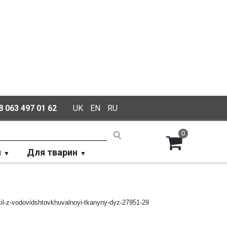
 063 497 01 62
UK
EN
RU
0
й
Для тварин