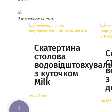
З цим товаром купують
Скатертина
С
столова
с
водовідштовхувал
в
з куточком
з
Milk
д
від
833 грн.
від
833 
КНОПКА
СВЯЗИ