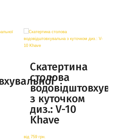
Скатертина
столова
вхувальної
водовідштовхувальна
з куточком
диз.: V-10
Khave
від
759 грн.