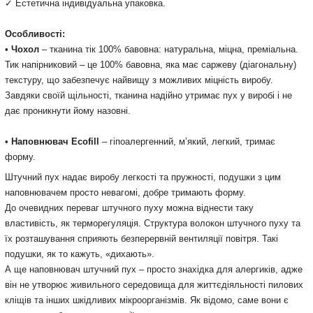
✓ Естетична індивідуальна упаковка.
Особливості:
•
Чохол
– тканина тік 100% бавовна: натуральна, міцна, преміальна.
Тик напірниковий – це 100% бавовна, яка має саржеву (діагональну)
текстуру, що забезпечує найвищу з можливих міцність виробу.
Завдяки своїй щільності, тканина надійно утримає пух у виробі і не
дає проникнути йому назовні.
•
Наповнювач Ecofill
– гіпоалергенний, м’який, легкий, тримає
форму.
Штучний пух надає виробу легкості та пружності, подушки з цим
наповнювачем просто невагомі, добре тримають форму.
До очевидних переваг штучного пуху можна віднести таку
властивість, як терморегуляція. Структура волокон штучного пуху та
їх розташування сприяють безперервній вентиляції повітря. Такі
подушки, як то кажуть, «дихають».
А ще наповнювач штучний пух – просто знахідка для алергиків, адже
він не утворює живильного середовища для життєдіяльності пилових
кліщів та інших шкідливих мікроорганізмів. Як відомо, саме вони є