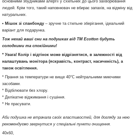
основними збудниками алергії у схильних до цього захворювання
людей. Крім того, такий наповнювач не вбирає запахів, на відміну від
натуральних.
•
Мішок зі спанбонду
– зручне та стильне зберігання, ідеальний
варіант для подарунка.
Тож нехай ваші сни на подушках від ТМ Ecotton будуть
солодкими та спокійними!
* Увага! Колір і відтінок може відрізнятися, в залежності від
налаштувань монітора (яскравість, контраст, насиченість), а
також освітлення.
* Прання за температури не вище 40°С нейтральними миючими
Подробнее:
https://rozetka.com.ua/magija_comforta_350198/p938339
засобами.
* Відбілювати без хлору.
* Делікатне віджимання і сушіння.
* Не прасувати.
Аби подушка не втрачала своїх властивостей, для догляду за нею
рекомендуємо звернутися у спеціальні пункти очищення.
40х60,