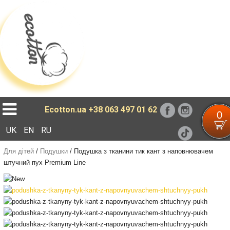
Loading...
Ecotton.ua
+38 063 497 01 62
0
UK
EN
RU
Для дітей
/
Подушки
/
Подушка з тканини тик кант з наповнювачем
штучний пух Premium Line