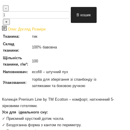
Опис
Догляд
Розміри
Тканина:
тик
Склад
100% бавовна
тканини:
Щільність
100
тканини, г/м²:
Наповнювач:
ecofill – штучний пух
торба для зберігання зі спанбонду із
Упаковання:
затяжками та боковою ручкою
Колекція Premium Line by TM Ecotton – комфорт, натхненний 5-
зірковими готелями.
Усе для ідеального сну:
✓ Приємний хрусткий дотик чохла.
✓ Бездоганна форма з кантом по периметру.