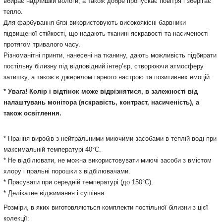
вбирає надлишки вологи, а також добре пропускає повітря і зберігає
тепло.
Для фарбування бязі використовують високоякісні барвники
підвищеної стійкості, що надають тканині яскравості та насиченості
протягом тривалого часу.
Різноманітні принти, нанесені на тканину, дають можливість підбирати
постільну білизну під відповідний інтер’єр, створюючи атмосферу
затишку, а також є джерелом гарного настрою та позитивних емоцій.
* Увага! Колір і відтінок може відрізнятися, в залежності від
налаштувань монітора (яскравість, контраст, насиченість), а
також освітлення.
* Прання виробів з нейтральними миючими засобами в теплій воді при
максимальній температурі 40°С.
* Не відбілювати, не можна використовувати миючі засоби з вмістом
хлору і пральні порошки з відбілювачами.
* Прасувати при середній температурі (до 150°С).
* Делікатне віджимання і сушіння.
Розміри, в яких виготовляються комплекти постільної білизни з цієї
колекції: