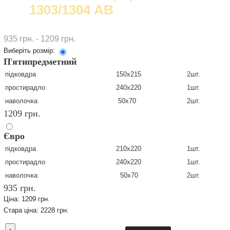
1303/1304 АВ
935 грн. - 1209 грн.
Виберіть розмір:
П
'
ятипредметний
підковдра
150х215
2шт.
простирадло
240х220
1шт.
наволочка
50х70
2шт.
1209 грн.
Євро
підковдра
210х220
1шт.
простирадло
240х220
1шт.
наволочка
50х70
2шт.
935 грн.
Ціна:
1209 грн.
Стара ціна:
2228 грн.