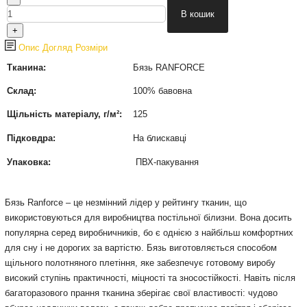
Опис
Догляд
Розміри
Тканина:
Бязь RANFORCE
Склад:
100% бавовна
Щільність матеріалу, г/м²:
125
Підковдра:
На блискавці
Упаковка:
ПВХ-пакування
Бязь Ranforce – це незмінний лідер у рейтингу тканин, що
використовуються для виробництва постільної білизни. Вона досить
популярна серед виробничників, бо є однією з найбільш комфортних
для сну і не дорогих за вартістю. Бязь виготовляється способом
щільного полотняного плетіння, яке забезпечує готовому виробу
високий ступінь практичності, міцності та зносостійкості. Навіть після
багаторазового прання тканина зберігає свої властивості: чудово