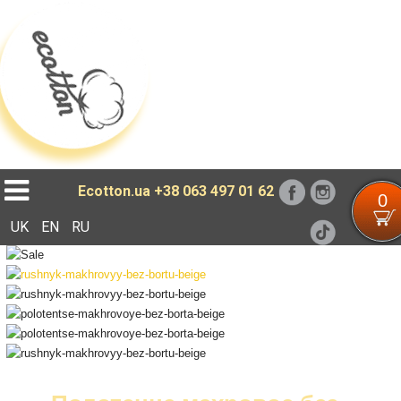
Loading...
Ecotton.ua
+38 063 497 01 62
0
UK
EN
RU