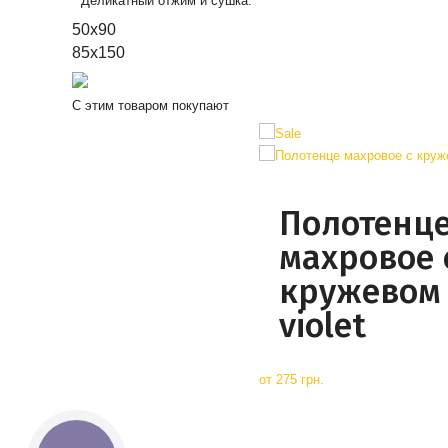
* Деликатный отжим и сушка.
50x90
85x150
С этим товаром покупают
Полотенц
махровое 
кружевом
violet
от
275 грн.