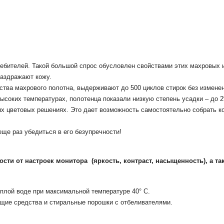
ебителей. Такой большой спрос обусловлен свойствами этих махровых и
раздражают кожу.
ства махрового полотна, выдерживают до 500 циклов стирок без изменен
высоких температурах, полотенца показали низкую степень усадки – до 
ых цветовых решениях. Это дает возможность самостоятельно собрать 
ще раз убедиться в его безупречности!
мости от настроек монитора
(яркость, контраст, насыщенность), а та
плой воде при максимальной температуре 40° С.
щие средства и стиральные порошки с отбеливателями.