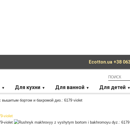
Ecotton.ua
+38 063
Для кухни
Для ванной
Для детей
 вышитым бортом и бахромой диз.: 6179 violet