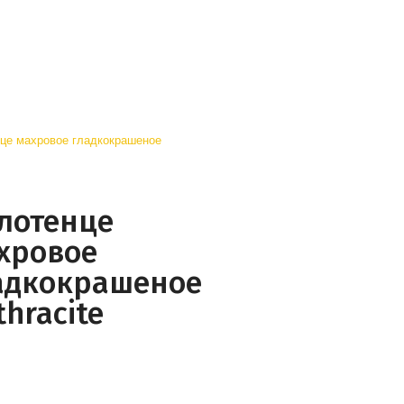
лотенце
хровое
адкокрашеное
thracite