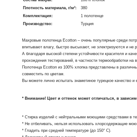
Плотность материала, г/м²:
380
Комплектация:
1 полотенце
Производство:
Турция
Махровые полотенца Ecotton – очень популярные среди потр
впитывают влагу, быстро высыхают, не электризуются и не 
А благодаря высокой степени устойчивости красителя и каче
прохождения тестирований, в частности термообработки на 
Полотенца Ecotton из 100% хлопка представлены в различн
совместить по цветам.
Вы можете лично испытать знаметиное турецкое качество и е
* Внимание! Цвет и оттенок может отличаться, в зависи
* Стирка изделий с нейтральными моющими средствами в те
* Не отбеливать, нельзя использовать хлорсодержащие мою
* Гладить при средней температуре (до 150° С).