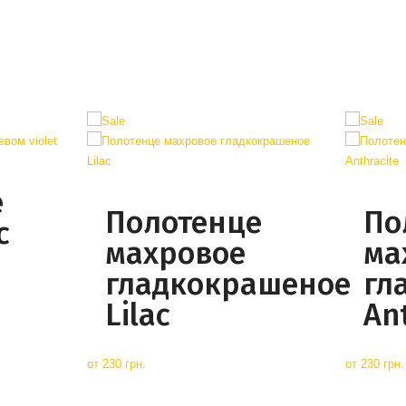
е
Полотенце
По
с
махровое
ма
гладкокрашеное
гл
Lilac
An
от
230 грн.
от
230 грн.