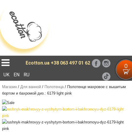
Loading...
Ecotton.ua
+38 063 497 01 62
0
UK
EN
RU
Магазин
/
Для ванной
/
Полотенца
/
Полотенце махровое с вышитым
бортом и бахромой диз.: 6179 light pink