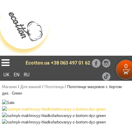
Loading...
Ecotton.ua
+38 063 497 01 62
0
UK
EN
RU
Магазин
/
Для ванной
/
Полотенца
/
Полотенце махровое с бортом
диз.: Green