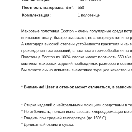
Плотность материала, г/м²:
550
Комплектация:
1 полотенце
Махровые полотенца Ecotton – очень популярные среди потр
впитывают влагу, быстро высыхают, не электризуются и не 
А благодаря высокой степени устойчивости красителя и каче
прохождения тестирований, в частности термообработки на 
Полотенца Ecotton из 100% хлопка имеют плотность 550 г/к
комплект махровых изделий необходимых размеров и совмес
Вы можете лично испытать знаметиное турецкое качество и е
* Внимание! Цвет и оттенок может отличаться, в зависи
* Стирка изделий с нейтральными моющими средствами в те
* Не отбеливать, нельзя использовать хлорсодержащие мою
* Гладить при средней температуре (до 150° С).
* Деликатный отжим и сушка.