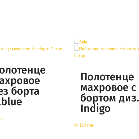
олотенце
Полотенце
ахровое
махровое с
ез борта
бортом диз.
.blue
Indigo
н.
от
160 грн.