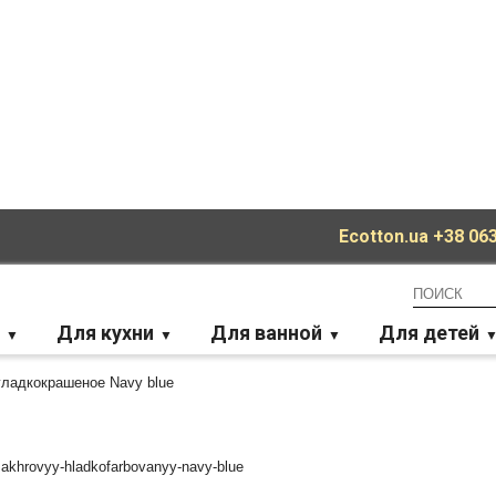
Ecotton.ua
+38 063
Для кухни
Для ванной
Для детей
гладкокрашеное Navy blue