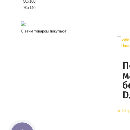
50х100
70х140
С этим товаром покупают
П
м
б
D
от
40 гр