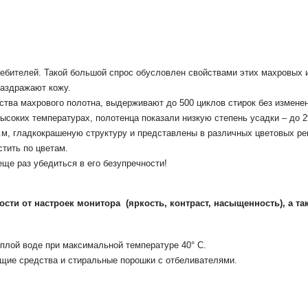
ебителей. Такой большой спрос обусловлен свойствами этих махровых и
раздражают кожу.
ства махрового полотна, выдерживают до 500 циклов стирок без изменен
высоких температурах, полотенца показали низкую степень усадки – до 
в.м, гладкокрашеную структуру и представлены в различных цветовых р
тить по цветам.
ще раз убедиться в его безупречности!
мости от настроек монитора
(яркость, контраст, насыщенность), а та
плой воде при максимальной температуре 40° С.
щие средства и стиральные порошки с отбеливателями.