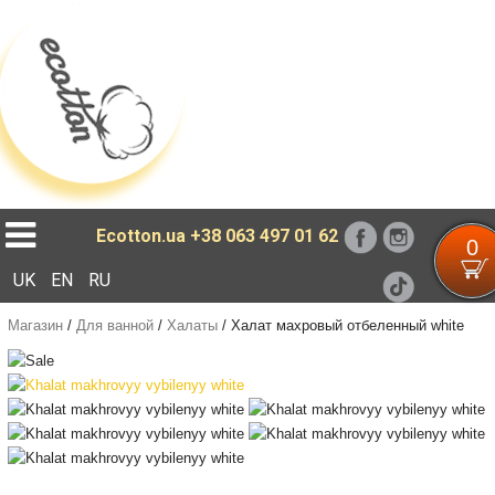
Loading...
Ecotton.ua
+38 063 497 01 62
0
UK
EN
RU
Магазин
/
Для ванной
/
Халаты
/
Халат махровый отбеленный white