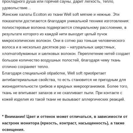
прохладного душа или горячей сауны, дарит легкость, тепло,
удовольствие…
Женские халаты Ecotton из ткани Well soft мягкие и нежные.
Эти
показатели достигаются благодаря уникальной технике изготовления:
полиэстеровые волокна подвергаются специальному расслоению, в
результате которого из каждой нити выходит целый пучок
микроскопических волокон.
Они в сотню раз тоньше человеческого
волоса и в несколько десятков раз – натуральных шерстяных,
хлопчатобумажных и шелковых волокон.
Переплетение нитей создает
большое количество воздушных полостей, благодаря чему ткань
отлично сохраняет тепло.
Благодаря специальной обработке, Well soft приобретает
антибактериальные свойства, то есть становится не пригодным для
жизнедеятельности грибков и вредных микроорганизмов.
Более того,
ткань не впитывает запахов и не скапливает пыли.
При контакте с
кожей изделия из такой ткани не вызывают аллергических реакций.
* Внимание! Цвет и оттенок может отличаться, в зависимости от
настроек монитора
(яркость, контраст, насыщенность), а также
освещения.