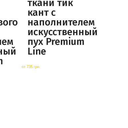
ткани тик
кант с
вого
наполнителем
искусственный
лем
пух Premium
ный
Line
m
от
735 грн.