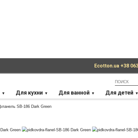
Ecotton.ua
+38 063
Для кухни
Для ванной
Для детей
ланель SB-186 Dark Green