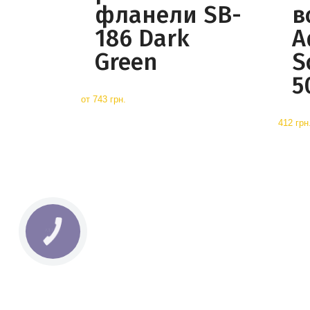
фланели SB-
в
186 Dark
A
Green
S
5
от
743 грн.
412 грн
КНОПКА
СВЯЗИ