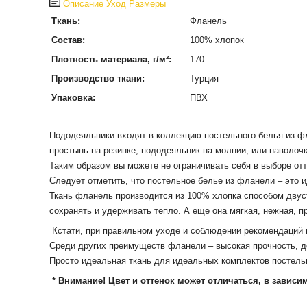
Описание
Уход
Размеры
Ткань:
Фланель
Состав:
100% хлопок
Плотность материала, г/м²:
170
Производство ткани:
Турция
Упаковка:
ПВХ
Пододеяльники входят в коллекцию постельного белья из фл
простынь на резинке, пододеяльник на молнии, или наволочк
Таким образом вы можете не ограничивать себя в выборе от
Следует отметить, что постельное белье из фланели – это 
Ткань фланель производится из 100% хлопка способом двус
сохранять и удерживать тепло.
А еще она мягкая, нежная, п
Кстати, при правильном уходе и соблюдении рекомендаций по
Среди других преимуществ фланели – высокая прочность, дол
Просто и
деальная ткань для идеальных комплектов постель
* Внимание! Цвет и оттенок может отличаться, в зависи