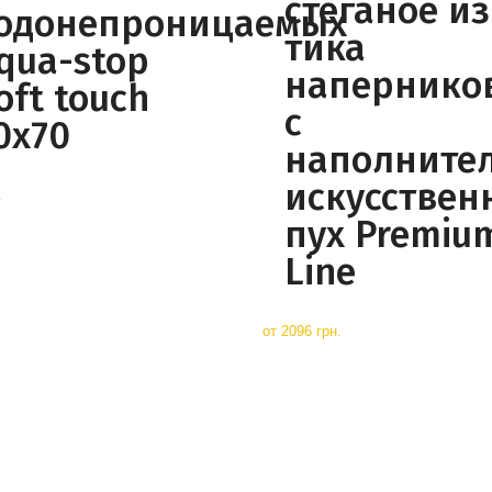
стеганое из
одонепроницаемых
тика
qua-stop
напернико
oft touch
с
0x70
наполните
искусствен
.
пух Premiu
Line
от
2096 грн.