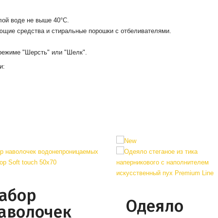
ой воде не выше 40°С.
ющие средства и стиральные порошки с отбеливателями.
режиме
"Шерсть
" или "
Шелк
"
.
и:
абор
Одеяло
аволочек