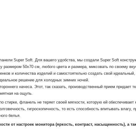
анели Super Soft.
Для вашего удобства, мы создали Super Soft констру
у размером 50х70 см, любого цвета и размера, миксовать по своему вку
тенков и количества изделий и самостоятельно создать свой идеальный,
идеальное решение для холодных зимних ночей.
тороннего начеса.
Этот, так сказать, производственный прием придает т
риятная на ощупь.
 стирке, фланель не теряет своей мягкости, которую ей обеспечивает к
говечность, гигроскопичность, то есть способность впитывать влагу, п
ного белья.
мости от настроек монитора
(яркость, контраст, насыщенность), а т