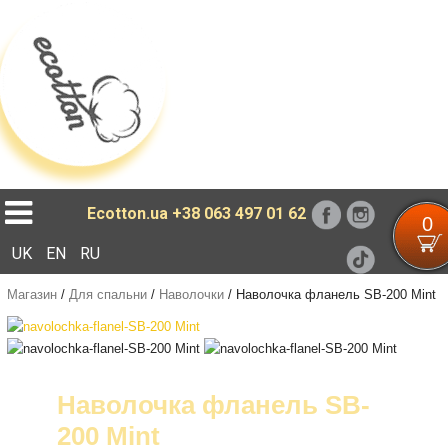
Loading...
Ecotton.ua
+38 063 497 01 62
0
UK
EN
RU
Магазин
/
Для спальни
/
Наволочки
/
Наволочка фланель SB-200 Mint
Наволочка фланель SB-
200 Mint