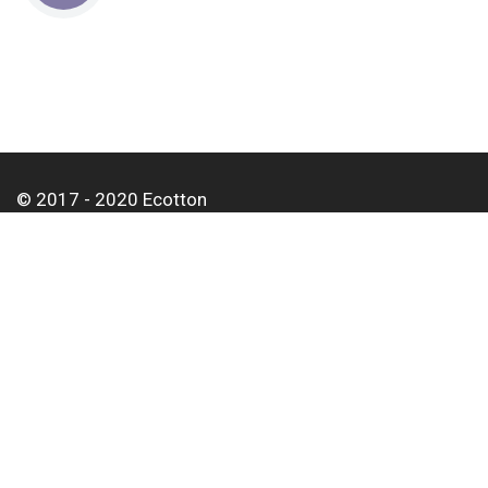
© 2017 - 2020 Ecotton
О нас
Оплата и доставка
Контакты
Для корпоративных клиентов
Оптовым покупателям