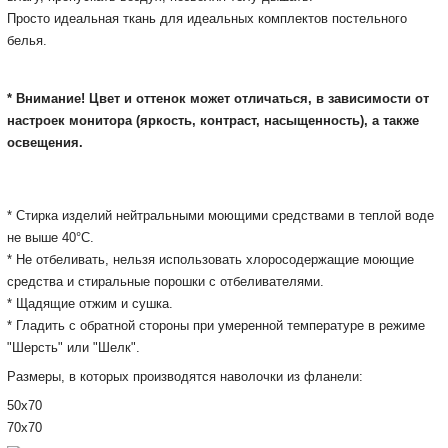
Просто и
деальная ткань для идеальных комплектов постельного
белья.
* Внимание! Цвет и оттенок может отличаться, в зависимости от
настроек монитора
(яркость, контраст, насыщенность), а также
освещения.
* Cтирка изделий нейтральными моющими средствами в теплой воде
не выше 40°С.
* Не отбеливать, нельзя использовать хлоросодержащие моющие
средства и стиральные порошки с отбеливателями.
* Щадящие отжим и сушка.
*
Гладить
с обратной
стороны
при умеренной температуре
в
режиме
"Шерсть
" или "
Шелк
"
.
Размеры, в которых производятся наволочки из фланели:
50х70
70х70