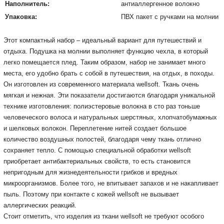
Наполнитель:
антиаллергенное волокно
Упаковка:
ПВХ пакет с ручками на молнии
Этот компактный набор – идеальный вариант для путешествий и
отдыха.
Подушка на молнии выполняет функцию чехла, в который
легко помещается плед.
Таким образом, набор не занимает много
места, его удобно брать с собой в путешествия, на отдых, в походы.
Он изготовлен из современного материала wellsoft.
Ткань очень
мягкая и нежная.
Эти показатели достигаются благодаря уникальной
технике изготовления: полиэстеровые волокна в сто раз тоньше
человеческого волоса и натуральных шерстяных, хлопчатобумажных
и шелковых волокон.
Переплетение нитей создает большое
количество воздушных полостей, благодаря чему ткань отлично
сохраняет тепло.
С помощью специальной обработки wellsoft
приобретает антибактериальных свойств, то есть становится
непригодным для жизнедеятельности грибков и вредных
микроорганизмов.
Более того, не впитывает запахов и не накапливает
пыль.
Поэтому при контакте с кожей wellsoft не вызывает
аллергических реакций.
Стоит отметить, что изделия из ткани wellsoft не требуют особого