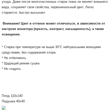
ухода. Даже после многочисленных стирок ткань не меняет внешнего
вида, сохраняет свои свойства, первоначальный цвет. Легко
стирается, быстро высыхает.
Внимание! Цвет и оттенок может отличаться, в зависимости от
настроек монитора
(яркость, контраст, насыщенность), а также
освещения.
* Стирка при температуре не выше 30°С нейтральными моющими
Подробнее:
https://rozetka.com.ua/magija_comforta_350198/p938339
средствами, без содержания хлора.
* Не отбеливать.
* Щадящий режим сушки.
* Не гладить.
Плед 110х140
Подушка 40х40