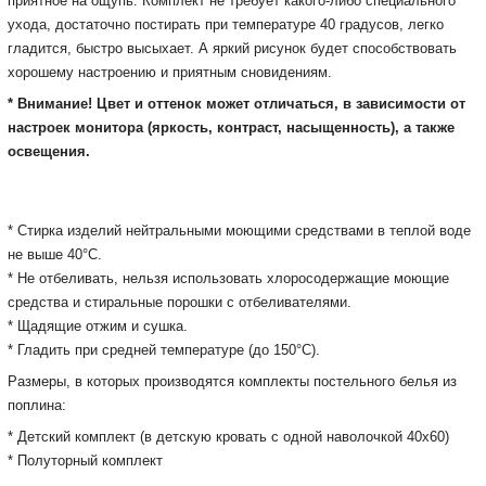
приятное на ощупь.
Комплект не требует какого-либо специального
ухода, достаточно постирать при температуре 40 градусов, легко
гладится, быстро высыхает.
А яркий рисунок будет способствовать
хорошему настроению и приятным сновидениям.
* Внимание! Цвет и оттенок может отличаться, в зависимости от
настроек монитора
(яркость, контраст, насыщенность), а также
освещения.
* Cтирка изделий нейтральными моющими средствами в теплой воде
не выше 40°С.
* Не отбеливать, нельзя использовать хлоросодержащие моющие
средства и стиральные порошки с отбеливателями.
* Щадящие отжим и сушка.
* Гладить при средней температуре (до 150°С).
Размеры, в которых производятся комплекты постельного белья из
поплина:
* Детский комплект (в детскую кровать с одной наволочкой 40x60)
* Полуторный комплект