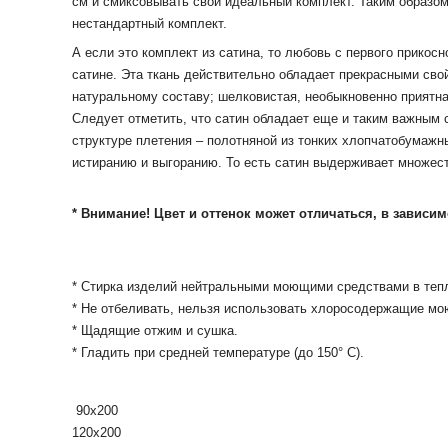
см и смиксовывать свой идеальный комплект.
Таким образом
нестандартный комплект.
А если это комплект из сатина, то любовь с первого прикосн
сатине.
Эта ткань действительно обладает прекрасными свой
натуральному составу;
шелковистая, необыкновенно приятна
Следует отметить, что сатин обладает еще и таким важным с
структуре плетения – полотняной из тонких хлопчатобумажн
истиранию и выгоранию.
То есть сатин выдерживает множест
* Внимание! Цвет и оттенок может отличаться, в зависи
* Cтирка изделий нейтральными моющими средствами в тепл
* Не отбеливать, нельзя использовать хлоросодержащие мо
* Щадящие отжим и сушка.
* Гладить при средней температуре (до 150° С).
90х200
120х200