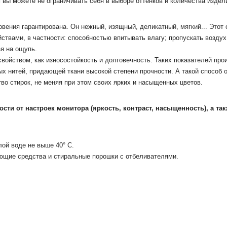
 вы можете не ограничивать себя в выборе оттенков и количества издел
овения гарантирована.
Он нежный, изящный, деликатный, мягкий...
Этот 
ствами, в частности: способностью впитывать влагу;
пропускать воздух
я на ощупь.
войством, как износостойкость и долговечность.
Таких показателей про
ых нитей, придающей ткани высокой степени прочности.
А такой способ 
во стирок, не меняя при этом своих ярких и насыщенных цветов.
мости от настроек монитора
(яркость, контраст, насыщенность), а та
ой воде не выше 40° С.
ющие средства и стиральные порошки с отбеливателями.