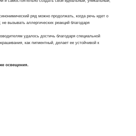
ий и самостоятельно создать свой идеальный, уникальный,
синонимический ряд можно продолжать, когда речь идет о
;
не вызывать аллергических реакций благодаря
изводителям удалось достичь благодаря специальной
окрашивания, как пигментный, делает ее устойчивой к
кже освещения.