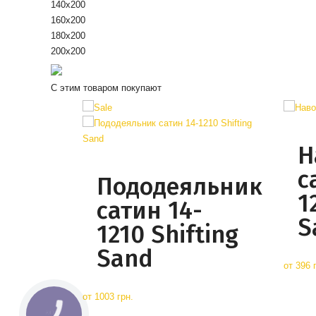
140х200
160х200
180х200
200x200
С этим товаром покупают
Н
с
Пододеяльник
1
сатин 14-
S
1210 Shifting
Sand
от
396 
от
1003 грн.
КНОПКА