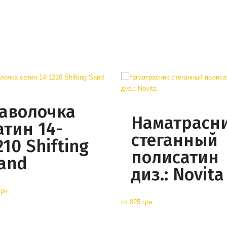
аволочка
Наматрасн
атин 14-
стеганный
210 Shifting
полисатин
and
диз.: Novita
грн.
от
825 грн.