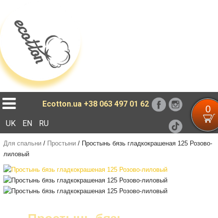
Loading...
Ecotton.ua
+38 063 497 01 62
0
UK
EN
RU
Для спальни
/
Простыни
/
Простынь бязь гладкокрашеная 125 Розово-
лиловый