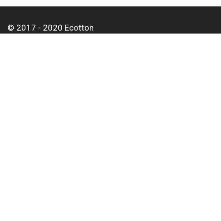
© 2017 - 2020 Ecotton
О нас
Оплата и доставка
Контакты
Для корпоративных клиентов
Оптовым покупателям
Статьи
Тел:
+38 063 497 01 62