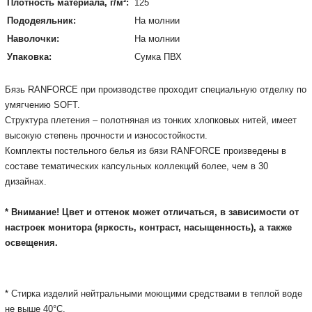
Плотность материала, г/м²:
125
Пододеяльник:
На молнии
Наволочки:
На молнии
Упаковка:
Сумка ПВХ
Бязь RANFORCE при производстве проходит специальную отделку по
умягчению SOFT.
Структура плетения – полотняная из тонких хлопковых нитей, имеет
высокую степень прочности и износостойкости.
Комплекты постельного белья из бязи RАNFORCE произведены в
составе тематических капсульных коллекций более, чем в 30
дизайнах.
* Внимание! Цвет и оттенок может отличаться, в зависимости от
настроек монитора
(яркость, контраст, насыщенность), а также
освещения.
* Cтирка изделий нейтральными моющими средствами в теплой воде
не выше 40°С.