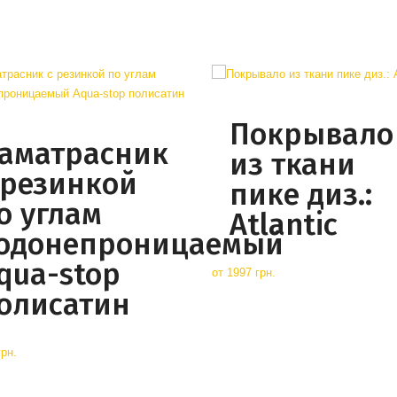
Покрывало
аматрасник
из ткани
 резинкой
пике диз.:
о углам
Atlantic
одонепроницаемый
qua-stop
от
1997 грн.
олисатин
грн.