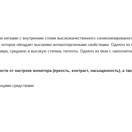
и нитками с внутренним слоем высококачественного силиконизированого
, которое обладает высокими антиаллергенными свойствами. Одеяло из б
азмера, среднюю и высокую степень теплоты. Одеяло из бязи с наполни
мости от настроек монитора
(яркость, контраст, насыщенность), а та
оющими средствами.