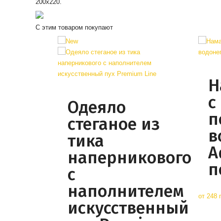
200х220.
С этим товаром покупают
Н
с
Одеяло
п
стеганое из
в
тика
A
наперникового
п
с
наполнителем
от
248 
искусственный