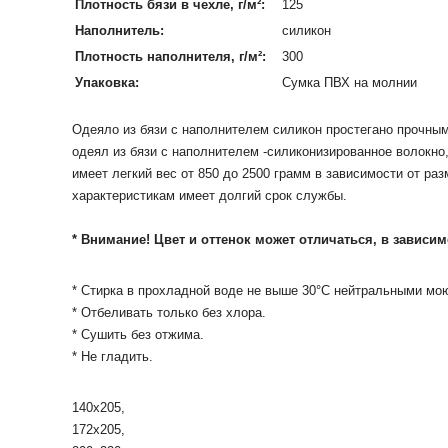
Плотность бязи в чехле, г/м²:
125
Наполнитель:
силикон
Плотность наполнителя, г/м²:
300
Упаковка:
Сумка ПВХ на молнии
Одеяло из бязи с наполнителем силикон простегано прочным
одеял из бязи с наполнителем -силиконизированное волокно
имеет легкий вес от 850 до 2500 грамм в зависимости от р
характеристикам имеет долгий срок службы.
* Внимание! Цвет и оттенок может отличаться, в зависи
* Стирка в прохладной воде не выше 30°С нейтральными м
* Отбеливать только без хлора.
* Сушить без отжима.
* Не гладить.
140х205,
172х205,