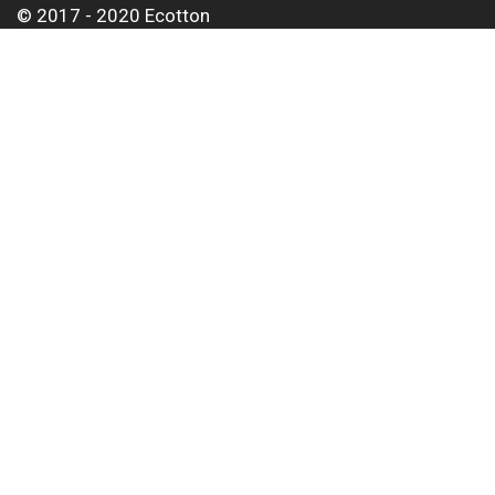
© 2017 - 2020 Ecotton
О нас
Оплата и доставка
Контакты
Для корпоративных клиентов
Оптовым покупателям
Статьи
Тел:
+38 063 497 01 62
Email:
info@ecotton.com.ua