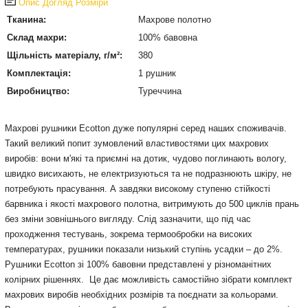
Опис
Догляд
Розміри
Тканина:
Махрове полотно
Склад махри:
100% бавовна
Щільність матеріалу, г/м²:
380
Комплектація:
1 рушник
Виробництво:
Туреччина
Махрові рушники Ecotton дуже популярні серед наших споживачів.
Такий великий попит зумовлений властивостями цих махрових
виробів: вони м'які та приємні на дотик, чудово поглинають вологу,
швидко висихають, не електризуються та не подразнюють шкіру, не
потребують прасування. А завдяки високому ступеню стійкості
барвника і якості махрового полотна, витримують до 500 циклів прань
без зміни зовнішнього вигляду. Слід зазначити, що під час
проходження тестувань, зокрема термообробки на високих
температурах, рушники показали низький ступінь усадки – до 2%.
Рушники Ecotton зі 100% бавовни представлені у різноманітних
колірних рішеннях. Це дає можливість самостійно зібрати комплект
махрових виробів необхідних розмірів та поєднати за кольорами.