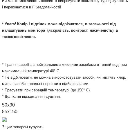
Ви маєте можливість особисто випробувати знаметину турецьку якість
і переконатися в її бездоганності!
* Увага! Колір і відтінок може відрізнятися, в залежності від
налаштувань монітора
(яскравість, контраст, насиченість), а
також освітлення.
* Прання виробів з нейтральними миючими засобами в теплій воді при
максимальній температурі 40° С.
* Не відбілювати, не можна використовувати засоби, які містять хлор,
миючі засоби і пральні порошки з відбілювачами.
* Прасувати при середній температурі (до 150° С).
* Делікатні віджимання і сушіння.
50x90
85x150
З цим товаром купують