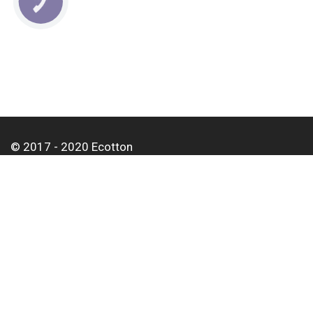
КНОПКА
СВЯЗИ
© 2017 - 2020 Ecotton
Про нас
Оплата і доставка
Контакти
Для корпоративних клієнтів