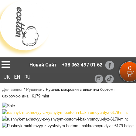
Loading...
Новий Сайт
+38 063 497 01 62
0
UK
EN
RU
Для ванної
/
Рушники
/
Рушник махровий з вишитим бортом і
бахромою диз.: 6179 mint