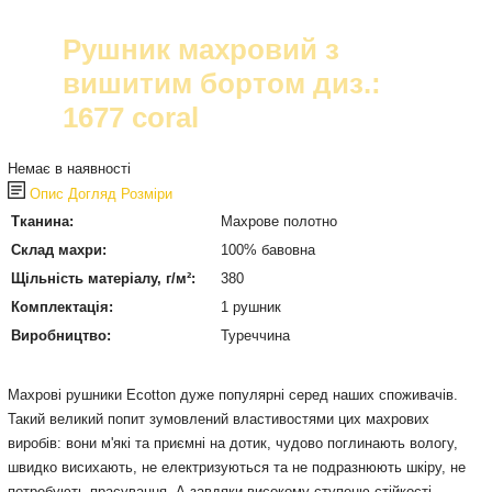
Рушник махровий з
вишитим бортом диз.:
1677 coral
Немає в наявності
Опис
Догляд
Розміри
Тканина:
Махрове полотно
Склад махри:
100% бавовна
Щільність матеріалу, г/м²:
380
Комплектація:
1 рушник
Виробництво:
Туреччина
Махрові рушники Ecotton дуже популярні серед наших споживачів.
Такий великий попит зумовлений властивостями цих махрових
виробів: вони м'які та приємні на дотик, чудово поглинають вологу,
швидко висихають, не електризуються та не подразнюють шкіру, не
потребують прасування. А завдяки високому ступеню стійкості