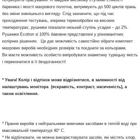
барвника і якості махрового полотна, витримують до 500 циклів прань
без зміни зовнішнього вигляду. Слід зазначити, що під час
проходження тестувань, зокрема термообробки на високих
температурах, рушники показали низький ступінь усадки – до 2%.
Рушники Ecotton зі 100% бавовни представлені у різноманітних
колірних рішеннях. Це дає можливість самостійно зібрати комплект
махрових виробів необхідних розмірів та поєднати за кольорами.
Ви маєте можливість особисто випробувати знаметину турецьку якість
і переконатися в її бездоганності!
* Увага! Колір і відтінок може відрізнятися, в залежності від
налаштувань монітора
(яскравість, контраст, насиченість), а
також освітлення.
* Прання виробів з нейтральними миючими засобами в теплій воді при
максимальній температурі 40° С.
* Не відбілювати, не можна використовувати засоби, які містять хлор,