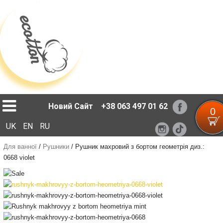
Loading...
Новий Сайт
+38 063 497 01 62
0
UK
EN
RU
Для ванної
/
Рушники
/
Рушник махровий з бортом геометрія диз.:
0668 violet