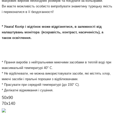
махрових виробів необхідних розмірів та поєднати за кольорами.
Ви маєте можливість особисто випробувати знаметину турецьку якість
і переконатися в її бездоганності!
* Увага! Колір і відтінок може відрізнятися, в залежності від
налаштувань монітора
(яскравість, контраст, насиченість), а
також освітлення.
* Прання виробів з нейтральними миючими засобами в теплій воді при
максимальній температурі 40° С.
* Не відбілювати, не можна використовувати засоби, які містять хлор,
миючі засоби і пральні порошки з відбілювачами.
* Прасувати при середній температурі (до 150° С).
* Делікатні віджимання і сушіння.
50x90
70х140