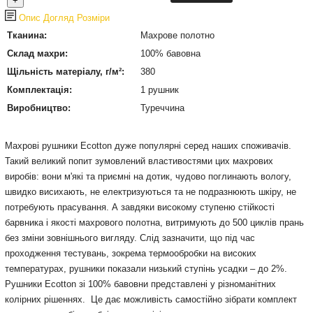
Опис
Догляд
Розміри
Тканина:
Махрове полотно
Склад махри:
100% бавовна
Щільність матеріалу, г/м²:
380
Комплектація:
1 рушник
Виробництво:
Туреччина
Махрові рушники Ecotton дуже популярні серед наших споживачів.
Такий великий попит зумовлений властивостями цих махрових
виробів: вони м'які та приємні на дотик, чудово поглинають вологу,
швидко висихають, не електризуються та не подразнюють шкіру, не
потребують прасування. А завдяки високому ступеню стійкості
барвника і якості махрового полотна, витримують до 500 циклів прань
без зміни зовнішнього вигляду. Слід зазначити, що під час
проходження тестувань, зокрема термообробки на високих
температурах, рушники показали низький ступінь усадки – до 2%.
Рушники Ecotton зі 100% бавовни представлені у різноманітних
колірних рішеннях. Це дає можливість самостійно зібрати комплект