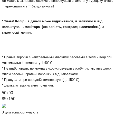
Ви маєте можливість особисто випробувати знаметину турецьку якість
і переконатися в її бездоганності!
* Увага! Колір і відтінок може відрізнятися, в залежності від
налаштувань монітора
(яскравість, контраст, насиченість), а
також освітлення.
* Прання виробів з нейтральними миючими засобами в теплій воді при
максимальній температурі 40° С.
* Не відбілювати, не можна використовувати засоби, які містять хлор,
миючі засоби і пральні порошки з відбілювачами.
* Прасувати при середній температурі (до 150° С).
* Делікатні віджимання і сушіння.
50x90
85x150
З цим товаром купують