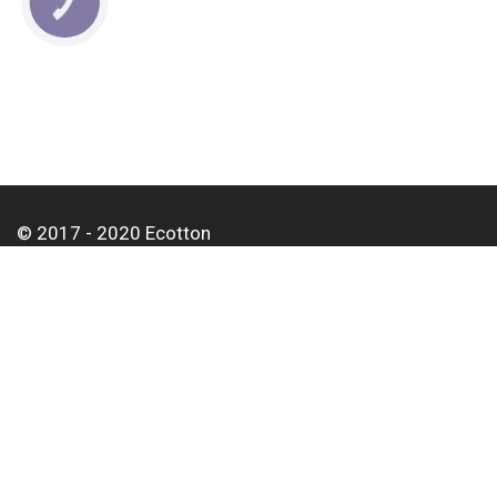
КНОПКА
СВЯЗИ
© 2017 - 2020 Ecotton
Про нас
Оплата і доставка
Контакти
Для корпоративних клієнтів