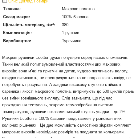
Опис
Догляд
Розміри
Тканина:
Махрове полотно
Склад махри:
100% бавовна
Щільність матеріалу, г/м²:
380
Комплектація:
1 рушник
Виробництво:
Туреччина
Махрові рушники Ecotton дуже популярні серед наших споживачів.
Такий великий попит зумовлений властивостями цих махрових
виробів: вони м'які та приємні на дотик, чудово поглинають вологу,
швидко висихають, не електризуються та не подразнюють шкіру, не
потребують прасування. А завдяки високому ступеню стійкості
барвника і якості махрового полотна, витримують до 500 циклів прань
без зміни зовнішнього вигляду. Слід зазначити, що під час
проходження тестувань, зокрема термообробки на високих
температурах, рушники показали низький ступінь усадки – до 2%.
Рушники Ecotton зі 100% бавовни представлені у різноманітних
колірних рішеннях. Це дає можливість самостійно зібрати комплект
махрових виробів необхідних розмірів та поєднати за кольорами.