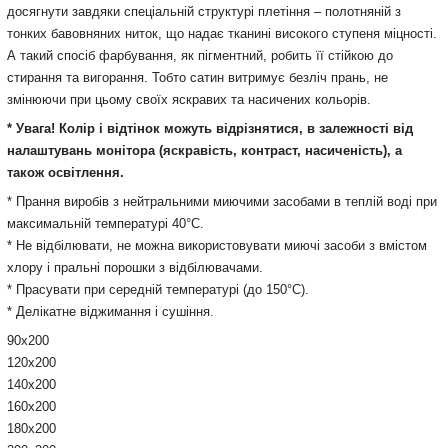
досягнути завдяки спеціальній структурі плетіння – полотняній з
тонких бавовняних ниток, що надає тканині високого ступеня міцності.
А такий спосіб фарбування, як пігментний, робить її стійкою до
стирання та вигорання. Тобто сатин витримує безліч прань, не
змінюючи при цьому своїх яскравих та насичених кольорів.
* Увага! Колір і відтінок можуть відрізнятися, в залежності від
налаштувань монітора (яскравість, контраст, насиченість), а
також освітлення.
* Прання виробів з нейтральними миючими засобами в теплій воді при
максимальній температурі 40°С.
* Не відбілювати, не можна використовувати миючі засоби з вмістом
хлору і пральні порошки з відбілювачами.
* Прасувати при середній температурі (до 150°С).
* Делікатне віджимання і сушіння.
90х200
120х200
140х200
160х200
180х200