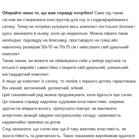
Обирайте лише те, що вам справді потрібно!
Саме під таким
гаслом ми створювали конструктор для сну із гладкофарбованого
сатину. Тепер не потрібно купувати весь комплект постільної білизни і
щось змінювати в ньому, коли це неідеально. Можна обрати лише
необхідне: підковдру на блискавці, простирадло на гумці або
наволочку розміром 50х70 чи 70х70 см і зміксувати свій ідеальний
комплект.
Таким чином, ви можете не обмежувати себе у виборі відтінків та
кількості виробів і самостійно створити свій ідеальний, унікальний,
нестандартний комплект.
А якщо це комплект із сатину, то любов з першого дотику гарантована.
Він ніжний, витончений, делікатний, м'який ...
Цей синонімічний ряд можна продовжувати, коли йдеться про сатин.
Ця тканина справді наділена чудовими властивостями, зокрема:
здатністю вбирати вологу; пропускати повітря; не викликати
алергічних реакцій завдяки натуральному складу; шовковиста,
надзвичайно приємна на дотик.
Слід зазначити, що сатин має ще й таку важливу властивість, як
зносостійкість та довговічність. Таких показників виробникам вдалося