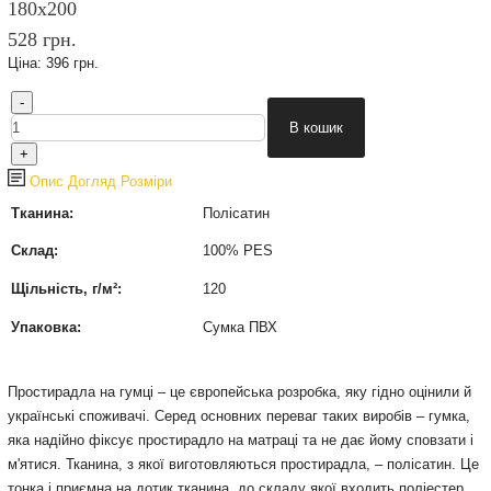
180х200
528 грн.
Ціна:
396 грн.
Опис
Догляд
Розміри
Тканина:
Полісатин
Склад:
100% PES
Щільність, г/м²:
120
Упаковка:
Сумка ПВХ
Простирадла на гумці – це європейська розробка, яку гідно оцінили й
українські споживачі. Серед основних переваг таких виробів – гумка,
яка надійно фіксує простирадло на матраці та не дає йому сповзати і
м'ятися. Тканина, з якої виготовляються простирадла, – полісатин. Це
тонка і приємна на дотик тканина, до складу якої входить поліестер.