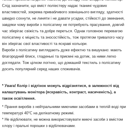
Слід зазначити, що вміст поліестеру надає тканині чудових
властивостей, зокрема привабливого зовнішнього вигляду, здатності
швидко сохнути, не линяти і не давати усадки, стійкості до зминання,
завдяки чому вироби з полісатину не потребують прасування, довгий
час зберігає свіжість та добре переться. Однак головною перевагою
полісатину є міцність та зносостійкість, тож протягом тривалого часу
він зберігає свої властивості та яскраві кольори.
Вироби з полісатину виглядають дуже ефектно та вишукано: мають
благородний блиск, гладенькі та приємні на дотик, за ними легко
доглядати. Тож цілком логічно, що домашній текстиль з полісатину
досить популярний серед наших споживачів.
* Увага! Колір і відтінок можуть відрізнятися, в залежності від
налаштувань монітора (яскравість, контраст, насиченість), а
також освітлення.
* Прання виробів з нейтральними миючими засобами в теплій воді при
температурі 40°С на делікатному режимі.
* Не відбілювати, не можна використовувати миючі засоби з вмістом
хлору і пральні порошки з відбілювачами.