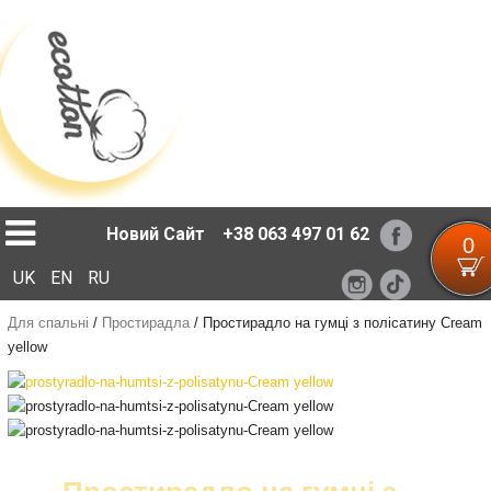
Loading...
Новий Сайт
+38 063 497 01 62
0
UK
EN
RU
Для спальні
/
Простирадла
/
Простирадло на гумці з полісатину Cream
yellow