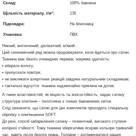
Склад:
100% бавовна
Щільність матеріалу, г/м²:
135
Підковдра:
На блискавці
Упаковка:
ПВХ
Ніжний, витончений, делікатний, м'який…
Цей синонімічний ряд можна продовжувати, коли йдеться про сатин.
Тканина має безліч очевидних переваг, зокрема
здатність
:
• вбирати вологу;
• пропускати повітря;
• не викликати алергічних реакцій завдяки натуральним складникам;
• тактильні відчуття: тканина надзвичайно приємна на дотик.
А таких властивостей, як міцність та зносостійкість, надає сатину
структура плетіння – полотняна з тонких бавовняних ниток.
Слід зазначити, що сатин для цих комплектів проходить спеціальну
обробку з пом'якшення SOFT.
До речі, спосіб забарвлення сатину – пігментний, високого ступеня
колірної стійкості.
Тому тканина зберігатиме яскраві кольори тривалий
час, навіть після безлічі прань.
Головне – дотримуватися наших