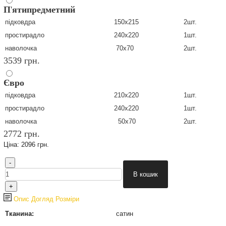
П
'
ятипредметний
підковдра
150х215
2шт.
простирадло
240х220
1шт.
наволочка
70х70
2шт.
3539 грн.
Євро
підковдра
210х220
1шт.
простирадло
240х220
1шт.
наволочка
50х70
2шт.
2772 грн.
Ціна:
2096 грн.
Опис
Догляд
Розміри
Тканина:
сатин