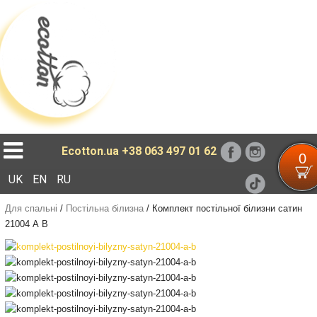
Loading...
Ecotton.ua
+38 063 497 01 62
0
UK
EN
RU
Для спальні
/
Постільна білизна
/
Комплект постільної білизни сатин
21004 А В