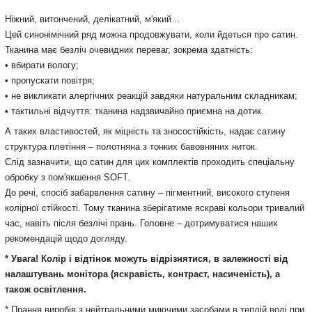
Ніжний, витончений, делікатний, м'який…
Цей синонімічний ряд можна продовжувати, коли йдеться про сатин.
Тканина має безліч очевидних переваг, зокрема
здатність
:
• вбирати вологу;
• пропускати повітря;
• не викликати алергічних реакцій завдяки натуральним складникам;
• тактильні відчуття: тканина надзвичайно приємна на дотик.
А таких властивостей, як міцність та зносостійкість, надає сатину
структура плетіння – полотняна з тонких бавовняних ниток.
Слід зазначити, що сатин для цих комплектів проходить спеціальну
обробку з пом'якшення SOFT.
До речі, спосіб забарвлення сатину – пігментний, високого ступеня
колірної стійкості.
Тому тканина зберігатиме яскраві кольори тривалий
час, навіть після безлічі прань.
Головне – дотримуватися наших
рекомендацій щодо догляду.
* Увага! Колір і відтінок можуть відрізнятися, в залежності від
налаштувань монітора (яскравість, контраст, насиченість), а
також освітлення.
* Прання виробів з нейтральними миючими засобами в теплій воді при