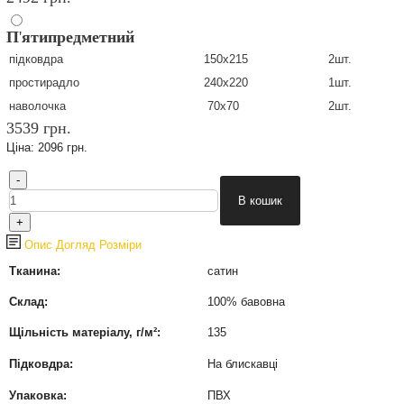
П
'
ятипредметний
підковдра
150х215
2шт.
простирадло
240х220
1шт.
наволочка
70х70
2шт.
3539 грн.
Ціна:
2096 грн.
Опис
Догляд
Розміри
Тканина:
сатин
Склад:
100% бавовна
Щільність матеріалу, г/м²:
135
Підковдра:
На блискавці
Упаковка:
ПВХ