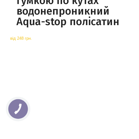
гумкою по кутах
водонепроникний
Aqua-stop полісатин
від
248 грн.
КНОПКА
СВЯЗИ