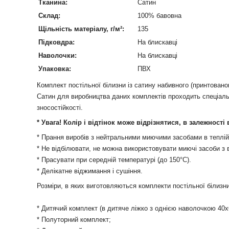
Тканина:
Сатин
Склад:
100% бавовна
Щільність матеріалу, г/м²:
135
Підковдра:
На блискавці
Наволочки:
На блискавці
Упаковка:
ПВХ
Комплект постільної білизни із сатину набивного (принтовано
Сатин для виробництва даних комплектів проходить спеціальн
зносостійкості.
* Увага! Колір і відтінок може відрізнятися, в залежності
* Прання виробів з нейтральними миючими засобами в теплій
* Не відбілювати, не можна використовувати миючі засоби з 
* Прасувати при середній температурі (до 150°С).
* Делікатне віджимання і сушіння.
Розміри, в яких виготовляються комплекти постільної білизн
* Дитячий комплект (в дитяче ліжко з однією наволочкою 40х
* Полуторний комплект;