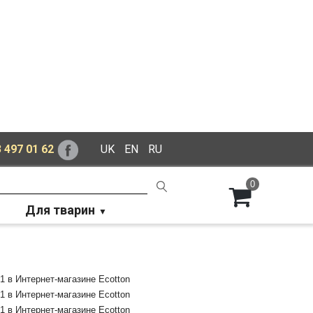
 497 01 62
UK
EN
RU
0
Для тварин