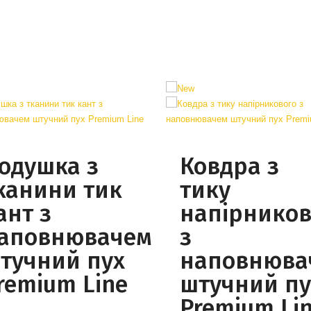
одушка з
Ковдра з
канини тик
тику
ант з
напірников
аповнювачем
з
тучний пух
наповнюва
remium Line
штучний пу
Premium Li