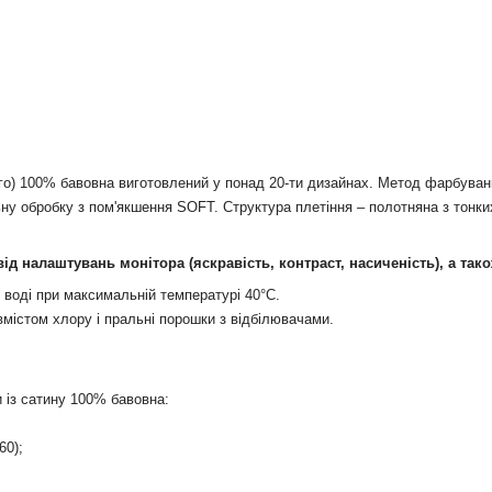
го) 100% бавовна виготовлений у понад 20-ти дизайнах. Метод фарбування
у обробку з пом'якшення SOFT. Структура плетіння – полотняна з тонких
 від налаштувань монітора (яскравість, контраст, насиченість), а так
 воді при максимальній температурі 40°С.
вмістом хлору і пральні порошки з відбілювачами.
и із сатину 100% бавовна:
60);