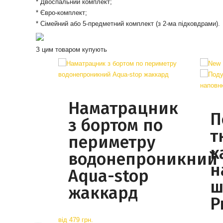
* Двоспальний комплект;
* Євро-комплект;
* Сімейний або 5-предметний комплект (з 2-ма підковдрами).
З цим товаром купують
Наматрацник
П
з бортом по
т
периметру
к
водонепроникний
н
Aqua-stop
ш
жаккард
P
від
479 грн.