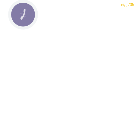
від
735 
КНОПКА
СВЯЗИ