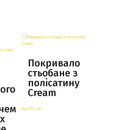
Покривало
стьобане з
полісатину
ого
Cream
чем
від
652 грн.
х
ne