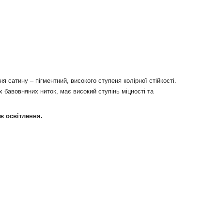
 сатину – пігментний, високого ступеня колірної стійкості.
 бавовняних ниток, має високий ступінь міцності та
ож освітлення.