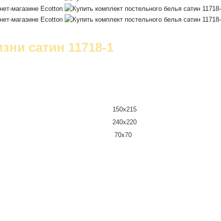
зни сатин 11718-1
150х215
240х220
70х70