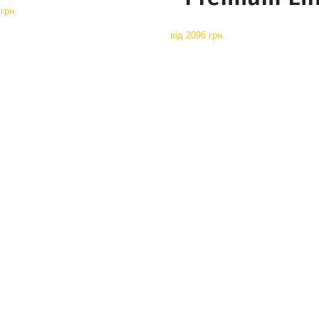
грн.
від
2096 грн.