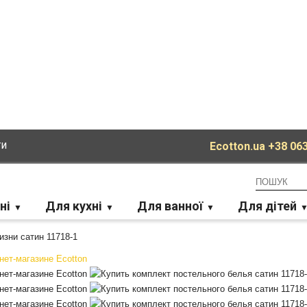
ти
Ecotton.ua
+38 063
ні
Для кухні
Для ванної
Для дітей
изни сатин 11718-1