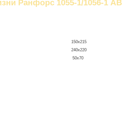
изни Ранфорс 1055-1/1056-1 AB
150х215
240х220
50х70