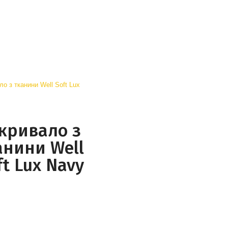
кривало з
анини Well
ft Lux Navy