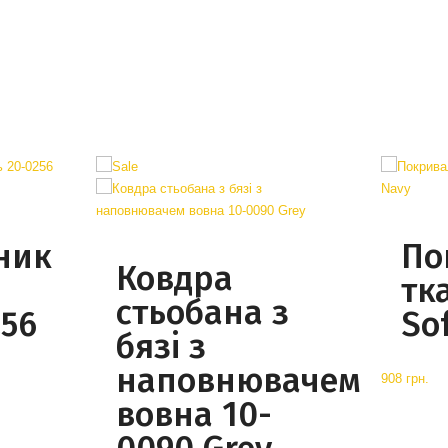
ник
По
Ковдра
й
тк
стьобана з
256
So
бязі з
наповнювачем
908 грн.
вовна 10-