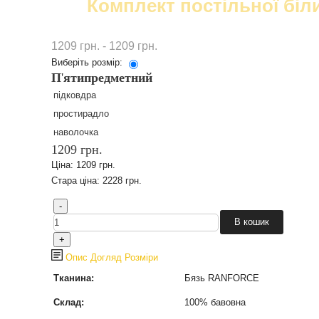
Комплект постільної біл
1209 грн. - 1209 грн.
Виберіть розмір:
П
'
ятипредметний
підковдра
простирадло
наволочка
1209 грн.
Ціна:
1209 грн.
Стара ціна:
2228 грн.
Опис
Догляд
Розміри
Тканина:
Бязь RANFORCE
Склад:
100% бавовна