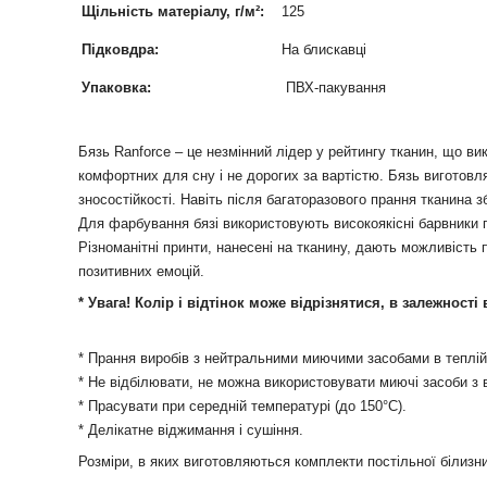
Щільність матеріалу, г/м²:
125
Підковдра:
На блискавці
Упаковка:
ПВХ-пакування
Бязь Ranforce – це незмінний лідер у рейтингу тканин, що в
комфортних для сну і не дорогих за вартістю. Бязь виготовля
зносостійкості. Навіть після багаторазового прання тканина з
Для фарбування бязі використовують високоякісні барвники п
Різноманітні принти, нанесені на тканину, дають можливість
позитивних емоцій.
* Увага! Колір і відтінок може відрізнятися, в залежності
* Прання виробів з нейтральними миючими засобами в теплій
* Не відбілювати, не можна використовувати миючі засоби з 
* Прасувати при середній температурі (до 150°С).
* Делікатне віджимання і сушіння.
Розміри, в яких виготовляються комплекти постільної білизни 