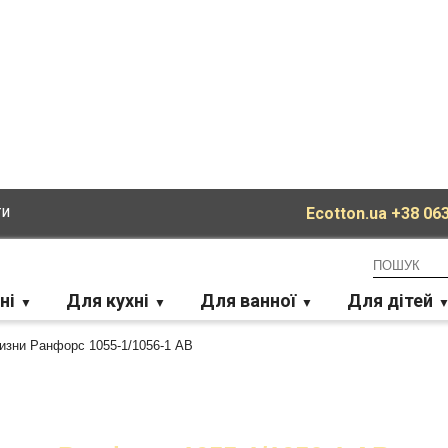
ти
Ecotton.ua
+38 063
ні
Для кухні
Для ванної
Для дітей
лизни Ранфорс 1055-1/1056-1 AB