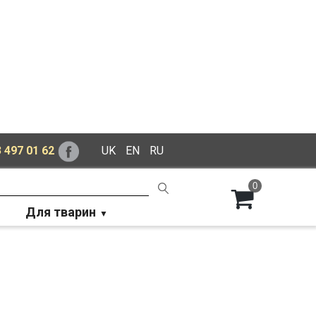
 497 01 62
UK
EN
RU
0
Для тварин