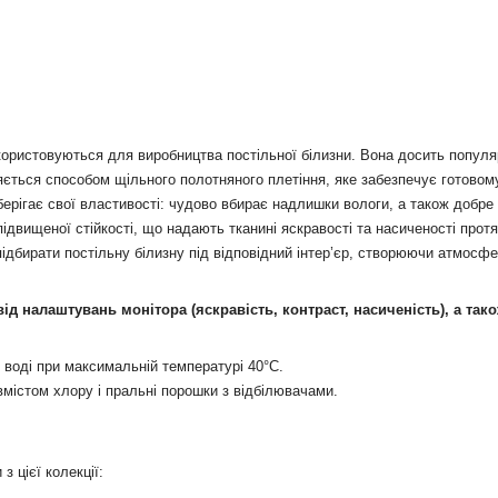
икористовуються для виробництва постільної білизни. Вона досить популя
ється способом щільного полотняного плетіння, яке забезпечує готовому 
берігає свої властивості: чудово вбирає надлишки вологи, а також добре 
ідвищеної стійкості, що надають тканині яскравості та насиченості протя
 підбирати постільну білизну під відповідний інтер’єр, створюючи атмосф
 від налаштувань монітора (яскравість, контраст, насиченість), а так
 воді при максимальній температурі 40°С.
вмістом хлору і пральні порошки з відбілювачами.
з цієї колекції: