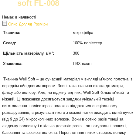
soft FL-008
Немає в наявності
Опис
Догляд
Розміри
Тканина:
мікрофібра
Склад:
100% поліестер
Щільність матеріалу, г/м²:
300
Упаковка:
ПВХ пакет
Тканина Well Soft ‒ це сучасний матеріал у вигляді м'якого полотна із
середнім або довгим ворсом. Зовні така тканина схожа до махри,
флісу або велюру. Але, на відміну від них, Well Soft більш м'який та
ніжний. Ці показники досягаються завдяки унікальній техніці
виготовлення: поліестерові волокна піддаються спеціальному
розшаруванню, в результаті якого з кожної нитки виходить цілий пучок
(від 9 до 24) мікроскопічних волокон. Вони в сотню разів тонші за
людську волосину і в кілька десятків разів ‒ за натуральні вовняні,
бавовняні та шовкові волокна. Переплетіння ниток створює велику