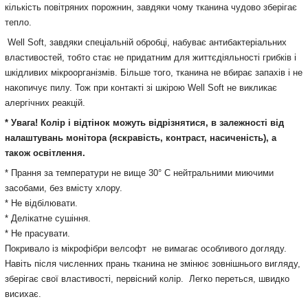
кількість повітряних порожнин, завдяки чому тканина чудово зберігає
тепло.
Well Soft, завдяки спеціальній обробці, набуває антибактеріальних
властивостей, тобто стає не придатним для життєдіяльності грибків і
шкідливих мікроорганізмів. Більше того, тканина не вбирає запахів і не
накопичує пилу. Тож при контакті зі шкірою Well Soft не викликає
алергічних реакцій.
* Увага! Колір і відтінок можуть відрізнятися, в залежності від
налаштувань монітора (яскравість, контраст, насиченість), а
також освітлення.
* Прання за температури не вище 30° С нейтральними миючими
засобами, без вмісту хлору.
* Не відбілювати.
* Делікатне сушіння.
* Не прасувати.
Покривало із мікрофібри велсофт не вимагає особливого догляду.
Навіть після численних прань тканина не змінює зовнішнього вигляду,
зберігає свої властивості, первісний колір. Легко переться, швидко
висихає.