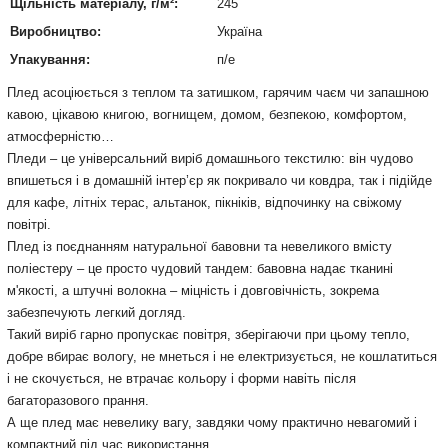
Щільність матеріалу, г/м²:
245
Виробництво:
Україна
Упакування:
п/е
Плед асоціюється з теплом та затишком, гарячим чаєм чи запашною
кавою, цікавою книгою, вогнищем, домом, безпекою, комфортом,
атмосферністю…
Пледи – це універсальний виріб домашнього текстилю: він чудово
впишеться і в домашній інтер’єр як покривало чи ковдра, так і підійде
для кафе, літніх терас, альтанок, пікніків, відпочинку на свіжому
повітрі.
Плед із поєднанням натуральної бавовни та невеликого вмісту
поліестеру – це просто чудовий тандем: бавовна надає тканині
м'якості, а штучні волокна – міцність і довговічність, зокрема
забезпечують легкий догляд.
Такий виріб гарно пропускає повітря, зберігаючи при цьому тепло,
добре вбирає вологу, не мнеться і не електризується, не кошлатиться
і не скочується, не втрачає кольору і форми навіть після
багаторазового прання.
А ще плед має невелику вагу, завдяки чому практично невагомий і
компактний під час використання.