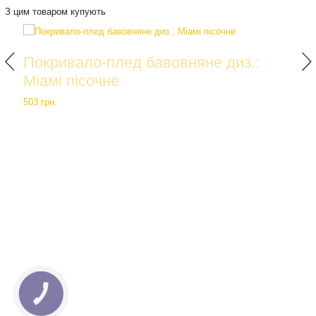
З цим товаром купують
Покривало-плед бавовняне диз.:
Міамі пісочне
503 грн.
КНОПКА
СВЯЗИ