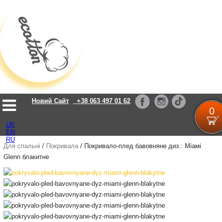
Loading...
Новий Сайт
+38 063 497 01 62
0
UK
EN
RU
Для спальні
/
Покривала
/
Покривало-плед бавовняне диз.: Міамі
Glenn блакитне