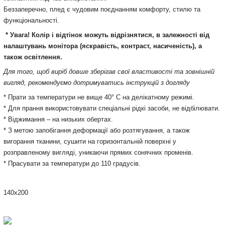
Беззаперечно, плед є чудовим поєднанням комфорту, стилю та
функціональності.
* Увага! Колір і відтінок можуть відрізнятися, в залежності від
налаштувань монітора (яскравість, контраст, насиченість), а
також освітлення.
Для того, щоб виріб довше зберігав свої властивості та зовнішній
вигляд, рекомендуємо дотримуватись інструкцій з догляду
* Прати за температури не вище 40° С на делікатному режимі.
* Д
ля прання використовувати спеціальні рідкі засоби, н
е відбілювати.
* Віджимання
– на низьких обертах.
* З метою запобігання
деформації або розтягування, а також
вигорання тканини,
сушити
на горизонтальній поверхні у
розправленому вигляді,
уникаючи прямих сонячних променів
.
*
Прасувати за температури до 110 градусів.
140х200