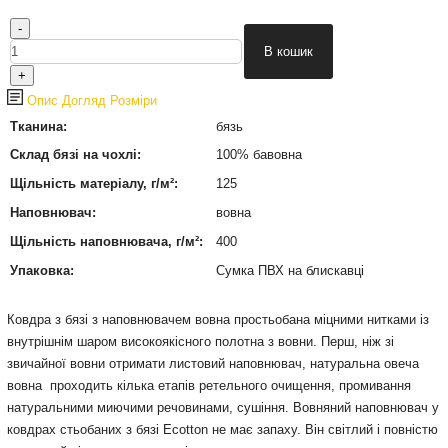
Опис
Догляд
Розміри
Тканина:
бязь
Склад бязі на чохлі:
100% бавовна
Щільність матеріалу, г/м²:
125
Наповнювач:
вовна
Щільність наповнювача, г/м²:
400
Упаковка:
Сумка ПВХ на блискавці
Ковдра з бязі з наповнювачем вовна простьобана міцними нитками із
внутрішнім шаром високоякісного полотна з вовни. Перш, ніж зі
звичайної вовни отримати листовий наповнювач, натуральна овеча
вовна проходить кілька етапів ретельного очищення, промивання
натуральними миючими речовинами, сушіння. Вовняний наповнювач у
ковдрах стьобаних з бязі Ecotton не має запаху. Він світлий і повністю