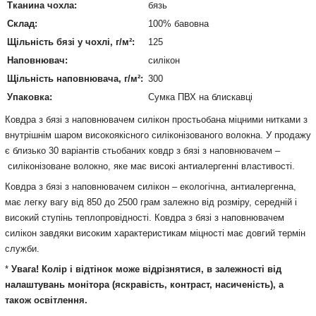
Тканина чохла:
бязь
Склад:
100% бавовна
Щільність бязі у чохлі, г/м²:
125
Наповнювач:
силікон
Щільність наповнювача, г/м²:
300
Упаковка:
Сумка ПВХ на блискавці
Ковдра з бязі з наповнювачем силікон простьобана міцними нитками з
внутрішнім шаром високоякісного силіконізованого волокна. У продажу
є близько 30 варіантів стьобаних ковдр з бязі з наповнювачем –
силіконізоване волокно, яке має високі антиалергенні властивості.
Ковдра з бязі з наповнювачем силікон – екологічна, антиалергенна,
має легку вагу від 850 до 2500 грам залежно від розміру, середній і
високий ступінь теплопровідності. Ковдра з бязі з наповнювачем
силікон завдяки високим характеристикам міцності має довгий термін
служби.
*
Увага! Колір і відтінок може відрізнятися, в залежності від
налаштувань монітора (яскравість, контраст, насиченість), а
також освітлення.