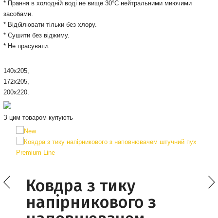
* Прання в холодній воді не вище 30°С нейтральними миючими
засобами.
* Відбілювати тільки без хлору.
* Сушити без віджиму.
* Не прасувати.
140х205,
172х205,
200х220.
З цим товаром купують
Ковдра з тику
напірникового з