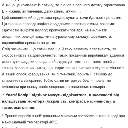
А якщо це комплект із сатину, то любов з першого дотику гарантована.
Він ніжний, витончений, делікатний, м'який ...
Цей синонімічний ряд можна продовжувати, коли йдеться про сатин.
Ця тканина справді наділена чудовими властивостями, зокрема:
здатністю вбирати вологу; пропускати повітря; не викликати
алергічних реакцій завдяки натуральному складу; шовковиста,
надзвичайно приємна на дотик.
Слід зазначити, що сатин має ще й таку важливу властивість, як
зносостійкість та довговічність. Таких показників виробникам вдалося
досягнути завдяки спеціальній структурі плетіння – полотняній з
тонких бавовняних ниток, що надає тканині високого ступеня міцності.
А такий спосіб фарбування, як пігментний, робить її стійкою до
стирання та вигорання. Тобто сатин витримує безліч прань, не
змінюючи при цьому своїх яскравих та насичених кольорів.
* Увага! Колір і відтінок можуть відрізнятися, в залежності від
налаштувань монітора (яскравість, контраст, насиченість), а
також освітлення.
* Прання виробів з нейтральними миючими засобами в теплій воді при
максимальній температурі 40°С.