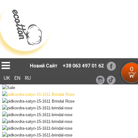
Loading...
Новий Сайт
+38 063 497 01 62
0
UK
EN
RU