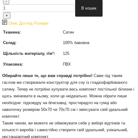
Опис
Догляд
Розміри
Тканина:
Сатин
Склад:
100% бавовна
Щільність матеріалу, г/м²:
125
Упаковка:
ПВХ
Обирайте лише те, що вам справді потрібно!
Саме під таким
гаслом ми створювали конструктор для сну із гладкофарбованого
сатину. Тепер не потрібно купувати весь комплект постільної білизни і
щось змінювати в ньому, коли це неідеально. Можна обрати лише
необхідне: підковдру на блискавці, простирадло на гумці або
наволочку розміром 50х70 чи 70х70 см і зміксувати свій ідеальний
комплект.
Таким чином, ви можете не обмежувати себе у виборі відтінків та
кількості виробів і самостійно створити свій ідеальний, унікальний,
нестандартний комплект.