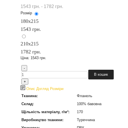
1543 грн. - 1782 грн.
Розмір
180х215
1543 грн.
210x215
1782 грн.
Ціна:
1543 грн.
Опис
Догляд
Розміри
Тканина:
Фланель
Склад:
100% бавовна
Щільність матеріалу, г/м²:
170
Виробництво тканини:
Туреччина
Упаковка:
ПВХ