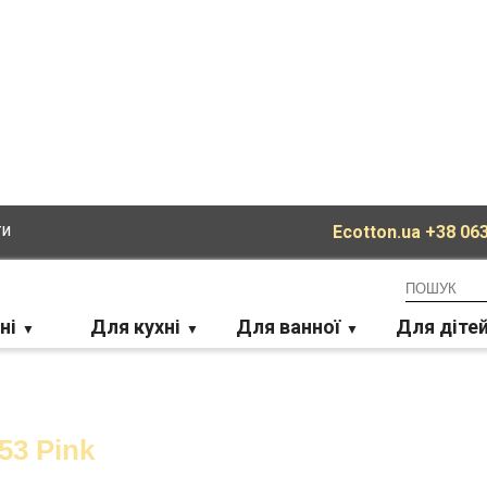
ти
Ecotton.ua
+38 063
ні
Для кухні
Для ванної
Для діте
53 Pink