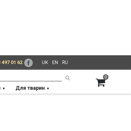
 497 01 62
UK
EN
RU
0
й
Для тварин