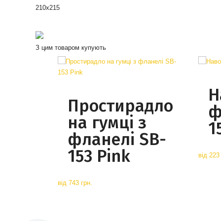
210х215
З цим товаром купують
Н
Простирадло
ф
на гумці з
1
фланелі SB-
153 Pink
від
223 
від
743 грн.