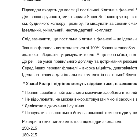
Підковдри входять до колекції постільної білизни з фланелі S
Для вашої зручності, ми створили Super Soft конструктор, з
см, будь-якого кольору і розміру, та міксувати за своїми сма
ідеальний, унікальний, нестандартний комплект.
Слід зазначити, що постільна білизна з фланелі – це ідеаль
Тканина фланель виготовляється зі 100% бавовни способом д
здатності зберігати і утримувати тепло. А ще вона м’яка, ніж
До речі, за умов правильного догляду та дотримання рекоменд
Серед інших переваг фланелі – висока міцність, довговічність
Ідеальна тканина для ідеальних комплектів постільної білизн
* Увага! Колір і відтінок можуть відрізнятися, в залежно
* Прання виробів з нейтральними миючими засобами в теплій
* Не відбілювати, не можна використовувати миючі засоби з 
* Делікатне віджимання і сушіння.
* Прасувати із зворотнього боку за помірної температури у р
Розміри, в яких виготовляються підковдри з фланелі:
150х215
180х215