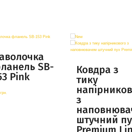
аволочка
ланель SB-
Ковдра з
53 Pink
тику
напірников
грн.
з
наповнюва
штучний пу
Premium Li