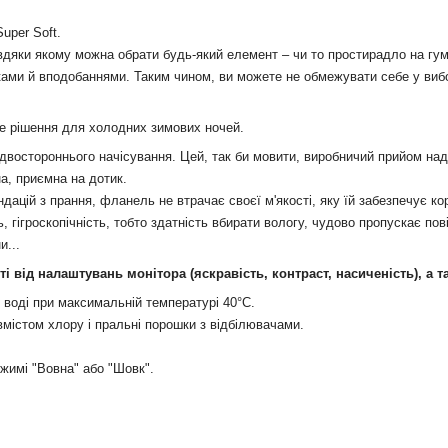
uper Soft.
авдяки якому можна обрати будь-який елемент – чи то простирадло на гумц
ками й вподобаннями. Таким чином, ви можете не обмежувати себе у виборі 
не рішення для холодних зимових ночей.
востороннього начісування. Цей, так би мовити, виробничий прийом над
на, приємна на дотик.
ацій з прання, фланель не втрачає своєї м'якості, яку їй забезпечує ко
, гігроскопічність, тобто здатність вбирати вологу, чудово пропускає пов
и...
сті від налаштувань монітора (яскравість, контраст, насиченість), а 
 воді при максимальній температурі 40°С.
вмістом хлору і пральні порошки з відбілювачами.
ежимі "Вовна" або "Шовк".