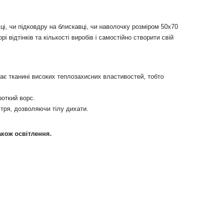
і, чи підковдру на блискавці, чи наволочку розміром 50х70
відтінків та кількості виробів і самостійно створити свій
ає тканині високих теплозахисних властивостей, тобто
роткий ворс.
ітря, дозволяючи тілу дихати.
також освітлення.