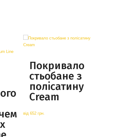
Покривало
стьобане з
полісатину
ого
Cream
чем
від
652 грн.
х
ne