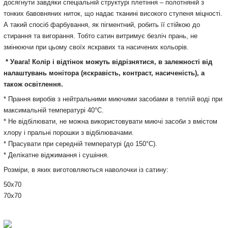
досягнути завдяки спеціальній структурі плетіння – полотняній з
тонких бавовняних ниток, що надає тканині високого ступеня міцності.
А такий спосіб фарбування, як пігментний, робить її стійкою до
стирання та вигорання. Тобто сатин витримує безліч прань, не
змінюючи при цьому своїх яскравих та насичених кольорів.
* Увага! Колір і відтінок можуть відрізнятися, в залежності від
налаштувань монітора (яскравість, контраст, насиченість), а
також освітлення.
* Прання виробів з нейтральними миючими засобами в теплій воді при
максимальній температурі 40°С.
* Не відбілювати, не можна використовувати миючі засоби з вмістом
хлору і пральні порошки з відбілювачами.
* Прасувати при середній температурі (до 150°С).
* Делікатне віджимання і сушіння.
Розміри, в яких виготовляються наволочки із сатину:
50х70
70х70