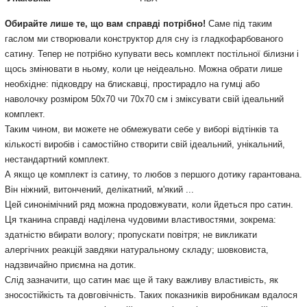
Обирайте лише те, що вам справді потрібно!
Саме під таким
гаслом ми створювали конструктор для сну із гладкофарбованого
сатину. Тепер не потрібно купувати весь комплект постільної білизни і
щось змінювати в ньому, коли це неідеально. Можна обрати лише
необхідне: підковдру на блискавці, простирадло на гумці або
наволочку розміром 50х70 чи 70х70 см і зміксувати свій ідеальний
комплект.
Таким чином, ви можете не обмежувати себе у виборі відтінків та
кількості виробів і самостійно створити свій ідеальний, унікальний,
нестандартний комплект.
А якщо це комплект із сатину, то любов з першого дотику гарантована.
Він ніжний, витончений, делікатний, м'який ...
Цей синонімічний ряд можна продовжувати, коли йдеться про сатин.
Ця тканина справді наділена чудовими властивостями, зокрема:
здатністю вбирати вологу; пропускати повітря; не викликати
алергічних реакцій завдяки натуральному складу; шовковиста,
надзвичайно приємна на дотик.
Слід зазначити, що сатин має ще й таку важливу властивість, як
зносостійкість та довговічність. Таких показників виробникам вдалося