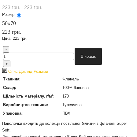
223 грн. - 223 грн.
Розмір
50х70
223 грн.
Ціна:
223 грн.
Опис
Догляд
Розміри
Тканина:
Фланель
Склад:
100% бавовна
Щільність матеріалу, г/м²:
170
Виробництво тканини:
Туреччина
Упаковка:
ПВХ
Наволочки входять до колекції постільної білизни з фланелі Super
Soft.
Для вашої зручності, ми створили Super Soft конструктор, завдяки