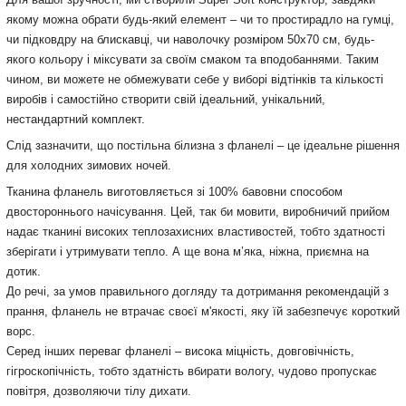
якому можна обрати будь-який елемент – чи то простирадло на гумці,
чи підковдру на блискавці, чи наволочку розміром 50х70 см, будь-
якого кольору і міксувати за своїм смаком та вподобаннями. Таким
чином, ви можете не обмежувати себе у виборі відтінків та кількості
виробів і самостійно створити свій ідеальний, унікальний,
нестандартний комплект.
Слід зазначити, що постільна білизна з фланелі – це ідеальне рішення
для холодних зимових ночей.
Тканина фланель виготовляється зі 100% бавовни способом
двостороннього начісування. Цей, так би мовити, виробничий прийом
надає тканині високих теплозахисних властивостей, тобто здатності
зберігати і утримувати тепло. А ще вона м’яка, ніжна, приємна на
дотик.
До речі, за умов правильного догляду та дотримання рекомендацій з
прання, фланель не втрачає своєї м'якості, яку їй забезпечує короткий
ворс.
Серед інших переваг фланелі – висока міцність, довговічність,
гігроскопічність, тобто здатність вбирати вологу, чудово пропускає
повітря, дозволяючи тілу дихати.