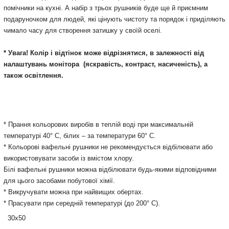
помічники на кухні. А набір з трьох рушників буде ще й приємним
подаруночком для людей, які цінують чистоту та порядок і приділяють
чимало часу для створення затишку у своїй оселі.
* Увага! Колір і відтінок може відрізнятися, в залежності від
налаштувань монітора
(яскравість, контраст, насиченість), а
також освітлення.
*
Прання
кольорових
виробів
в
теплій воді
при
максимальній
температурі
40
°
С
,
білих
– за
температури
60
°
С.
*
Кольорові
вафельні
рушники
не рекомендується
відбілювати
або
використовувати
засоби із вмістом хлору
.
Білі
вафельні
рушники
можна
відбілювати
будь-якими відповідними
для
цього
засобами
побутової
хімії
.
*
Викручувати
можна
при
найвищих
обертах
.
*
Прасувати
при
середній температурі
(
до
200
°
С
)
.
30х50