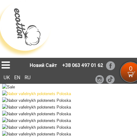
Loading...
Новий Сайт
+38 063 497 01 62
0
UK
EN
RU