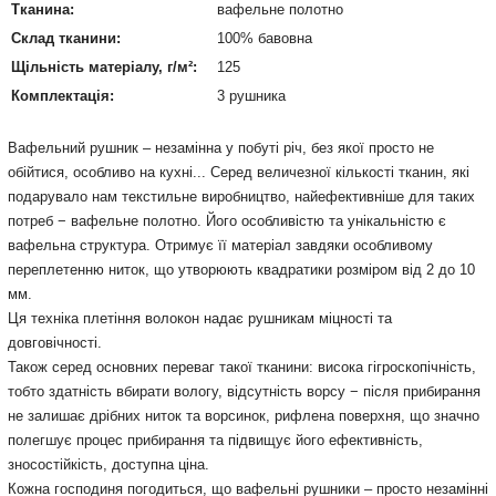
Тканина:
вафельне полотно
Склад тканини:
100% бавовна
Щільність матеріалу, г/м²:
125
Комплектація:
3 рушника
Вафельний рушник – незамінна у побуті річ, без якої просто не
обійтися, особливо на кухні... Серед величезної кількості тканин, які
подарувало нам текстильне виробництво, найефективніше для таких
потреб − вафельне полотно. Його особливістю та унікальністю є
вафельна структура. Отримує її матеріал завдяки особливому
переплетенню ниток, що утворюють квадратики розміром від 2 до 10
мм.
Ця техніка плетіння волокон надає рушникам міцності та
довговічності.
Також серед основних переваг такої тканини: висока гігроскопічність,
тобто здатність вбирати вологу, відсутність ворсу − після прибирання
не залишає дрібних ниток та ворсинок, рифлена поверхня, що значно
полегшує процес прибирання та підвищує його ефективність,
зносостійкість, доступна ціна.
Кожна господиня погодиться, що вафельні рушники – просто незамінні