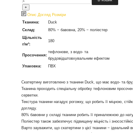
Опис
Догляд
Розміри
Тканина:
Duck
Склад:
80% − бавовна, 20% − поліестер
Щільність
180
г/м²:
тефлонове, з водо- та
Просочення:
брудовідштовхувальним ефектом
Упаковка:
ПВХ
Cкатертину виготовлено з тканини Duck, що має водо- та бру
Тканина проходить спеціальну обробку тефлоновим просочення
серветки.
Текстура тканини нагадує рогожку, що робить її міцною, сті
догляду.
80% бавовни у складі тканини робить її приналежною до нату
Поліестер також забезпечує підвищену міцність і зносостійкіс
Варто зауважити, що скатертини з цієї тканини − ідеальний ви