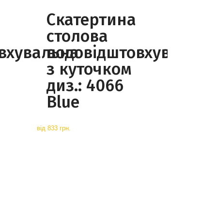
Скатертина
столова
вхувальна
водовідштовхувальна
з куточком
диз.: 4066
Blue
від
833 грн.