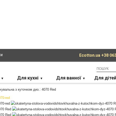
ти
Ecotton.ua
+38 063
Для кухні
Для ванної
Для діте
увальна з куточком диз.: 4070 Red