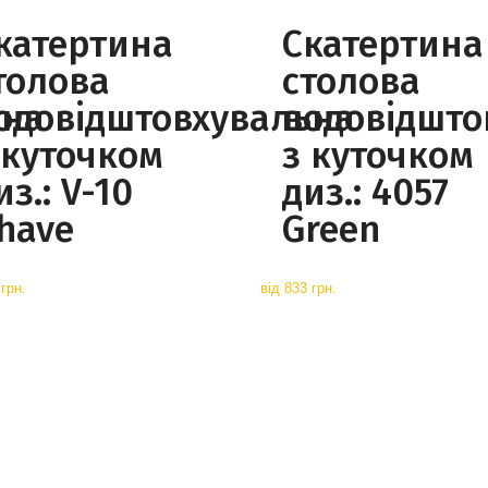
катертина
Скатертина
толова
столова
ьна
одовідштовхувальна
водовідшто
 куточком
з куточком
из.: V-10
диз.: 4057
have
Green
грн.
від
833 грн.