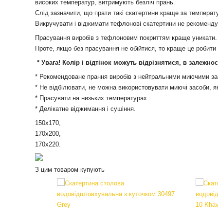
високих температур, витримують безліч прань.
Слід зазначити, що прати такі скатертини краще за температ
Викручувати і віджимати тефлонові скатертини не рекомендує
Прасування виробів з тефлоновим покриттям краще уникати.
Проте, якщо без прасування не обійтися, то краще це робити 
* Увага! Колір і відтінок можуть
відрізнятися, в залежно
* Рекомендоване прання виробів з нейтральними миючими зас
* Не відбілювати, не можна використовувати миючі засоби, я
* Прасувати на низьких температурах.
* Делікатне віджимання і сушіння.
150х170,
170х200,
170х220.
З цим товаром купують