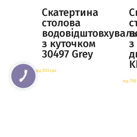
Скатертина
С
столова
с
водовідштовхувал
в
з куточком
з
30497 Grey
д
K
від
833 грн.
КНОПКА
СВЯЗИ
від
759 