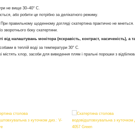
ури не вище 30–40° С.
ться, або робити це потрібно за делікатного режиму.
 При правильному щоденному догляді скатертина практично не мнеться.
із зворотнього боку скатертин
и.
сті від налаштувань монітора
(яскравість, контраст, насиченість), а 
обами в теплій воді за температури 30° С.
кі містять хлор, засоби для виведення плям і пральні порошки з відбілюв