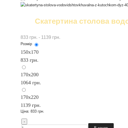
Скатертина столова водо
833 грн. - 1139 грн.
Розмір
150х170
833 грн.
170х200
1064 грн.
170х220
1139 грн.
Ціна:
833 грн.