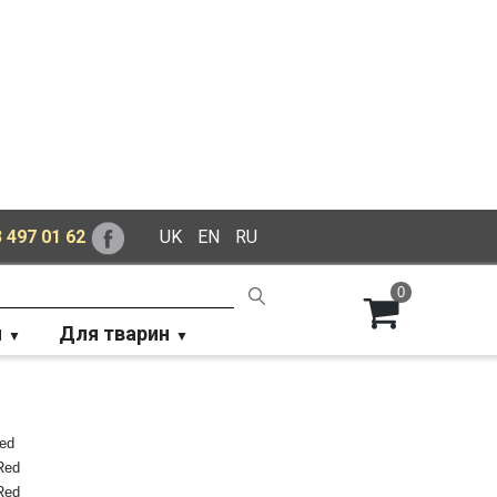
 497 01 62
UK
EN
RU
0
й
Для тварин