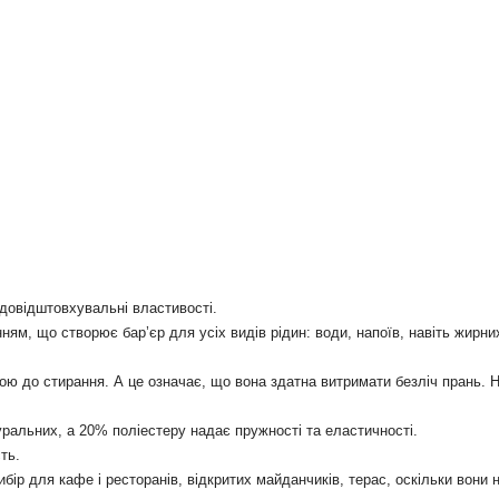
довідштовхувальні властивості.
м, що створює бар’єр для усіх видів рідин: води, напоїв, навіть жирних 
йкою до стирання. А це означає, що вона здатна витримати безліч прань
ральних, а 20% поліестеру надає пружності та еластичності.
ть.
бір для кафе і ресторанів, відкритих майданчиків, терас, оскільки вони н