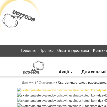
Loading...
Головна
Про нас
Оплата і доставка
Контак
Акції
Для спальні
Для кухні
/
Скатертини
/
Скатертина столова водовідштовх