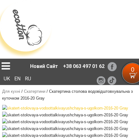
Loading...
Новий Сайт
+38 063 497 01 62
0
UK
EN
RU
Для кухні
/
Скатертини
/
Скатертина столова водовідштовхувальна з
куточком 2016-20 Gray