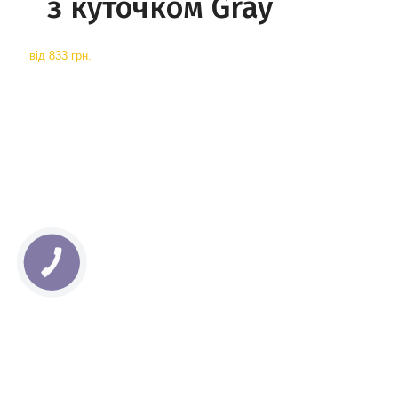
з куточком Gray
від
833 грн.
КНОПКА
СВЯЗИ