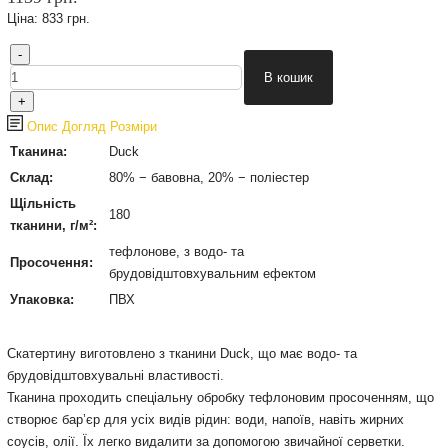
Ціна:
833 грн.
Опис
Догляд
Розміри
Тканина:
Duck
Склад:
80% − бавовна, 20% − поліестер
Щільність
180
тканини, г/м²:
тефлонове, з водо- та
Просочення:
брудовідштовхувальним ефектом
Упаковка:
ПВХ
Cкатертину виготовлено з тканини Duck, що має водо- та
брудовідштовхувальні властивості.
Тканина проходить спеціальну обробку тефлоновим просоченням, що
створює бар’єр для усіх видів рідин: води, напоїв, навіть жирних
соусів, олії. Їх легко видалити за допомогою звичайної серветки.