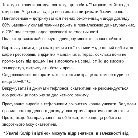
Текстура тканини нагадує рогожку, що робить її міцною, стійкою до
стирання. А це означає, що вона здатна витримати безліч прань.
Найголовніше – дотримуватися певних рекомендацій щодо догляду.
80% бавовни у складі тканини робить її приналежною до натуральних,
а 20% поліестеру надає пружності та еластичності.
Поліестер також забезпечує підвищену міцність і зносостійкість.
Варто зауважити, що скатертини з цієї тканини − ідеальний вибір для
кафе і ресторанів, відкритих майданчиків, терас, оскільки вони не
промокають під дощем і не вигоряють на сонці, стійкі до високих
температур, витримують безліч прань.
Слід зазначити, що прати такі скатертини краще за температури не
вище 30−40° С.
Викручувати і віджимати тефлонові скатертини не рекомендується,
або робити це потрібно за делікатного режиму.
Прасування виробів з тефлоновим покриттям краще уникати. За умови
правильного щоденного догляду, скатертина практично не мнеться.
Проте, якщо без прасування не обійтися, то краще це робити із
зворотнього боку скатертини.
* Увага! Колір і відтінок можуть
відрізнятися, в залежності від