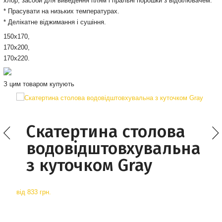
хлор, засоби для виведення плям і пральні порошки з відбілювачем.
* Прасувати на низьких температурах.
* Делікатне віджимання і сушіння.
150х170,
170х200,
170х220.
З цим товаром купують
Скатертина столова
водовідштовхувальна
з куточком Gray
від
833 грн.