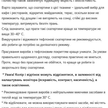
Поліестер також забезпечує підвищену міцність і зносостійкість.
Варто зауважити, що скатертини з цієї тканини − ідеальний вибір для
кафе і ресторанів, відкритих майданчиків, терас, оскільки вони не
промокають під дощем і не вигоряють на сонці, стійкі до високих
температур, витримують безліч прань.
Слід зазначити, що прати такі скатертини краще за температури не
вище 30−40° С.
Викручувати і віджимати тефлонові скатертини не рекомендується,
або робити це потрібно за делікатного режиму.
Прасування виробів з тефлоновим покриттям краще уникати. За умови
правильного щоденного догляду, скатертина практично не мнеться.
Проте, якщо без прасування не обійтися, то краще це робити із
зворотнього боку скатертини.
* Увага! Колір і відтінок можуть
відрізнятися, в залежності від
налаштувань монітора
(яскравість, контраст, насиченість), а
також освітлення.
* Рекомендоване прання виробів з нейтральними миючими засобами в
теплій воді за температури 30° С.
* Не відбілювати, не можна використовувати миючі засоби, які містять