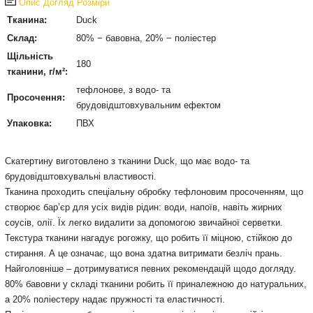
Опис
Догляд
Розміри
Тканина:
Duck
Склад:
80% − бавовна, 20% − поліестер
Щільність
180
тканини, г/м²:
тефлонове, з водо- та
Просочення:
брудовідштовхувальним ефектом
Упаковка:
ПВХ
Cкатертину виготовлено з тканини Duck, що має водо- та
брудовідштовхувальні властивості.
Тканина проходить спеціальну обробку тефлоновим просоченням, що
створює бар’єр для усіх видів рідин: води, напоїв, навіть жирних
соусів, олії. Їх легко видалити за допомогою звичайної серветки.
Текстура тканини нагадує рогожку, що робить її міцною, стійкою до
стирання. А це означає, що вона здатна витримати безліч прань.
Найголовніше – дотримуватися певних рекомендацій щодо догляду.
80% бавовни у складі тканини робить її приналежною до натуральних,
а 20% поліестеру надає пружності та еластичності.