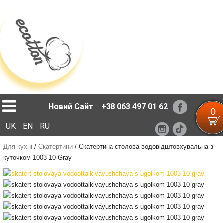
Loading...
Новий Сайт
+38 063 497 01 62
0
UK
EN
RU
Для кухні
/
Скатертини
/
Скатертина столова водовідштовхувальна з
куточком 1003-10 Gray