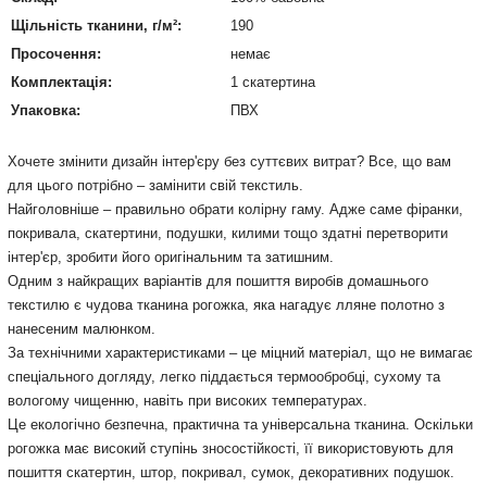
Щільність тканини, г/м²:
190
Просочення:
немає
Комплектація:
1 скатертина
Упаковка:
ПВХ
Хочете змінити дизайн інтер'єру без суттєвих витрат? Все, що вам
для цього потрібно – замінити свій текстиль.
Найголовніше – правильно обрати колірну гаму. Адже саме фіранки,
покривала, скатертини, подушки, килими тощо здатні перетворити
інтер'єр, зробити його оригінальним та затишним.
Одним з найкращих варіантів для пошиття виробів домашнього
текстилю є чудова тканина рогожка, яка нагадує лляне полотно з
нанесеним малюнком.
За технічними характеристиками – це міцний матеріал, що не вимагає
спеціального догляду, легко піддається термообробці, сухому та
вологому чищенню, навіть при високих температурах.
Це екологічно безпечна, практична та універсальна тканина.
Оскільки
рогожка має високий ступінь зносостійкості,
її використовують для
пошиття скатертин, штор, покривал, сумок, декоративних подушок.