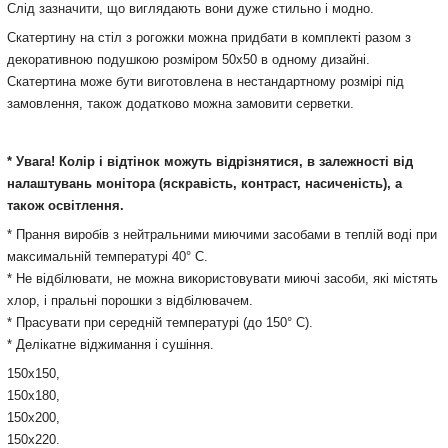
Слід зазначити, що виглядають вони дуже стильно і модно.
Скатертину на стіл з рогожки можна придбати в комплекті разом з
декоративною подушкою розміром 50х50 в одному дизайні.
Скатертина може бути виготовлена в нестандартному розмірі під
замовлення, також додатково можна замовити серветки.
* Увага! Колір і відтінок можуть
відрізнятися, в залежності від
налаштувань монітора
(яскравість, контраст, насиченість), а
також освітлення.
* Прання виробів з нейтральними миючими засобами в теплій воді при
максимальній температурі 40° С.
* Не відбілювати, не можна використовувати миючі засоби, які містять
хлор, і пральні порошки з відбілювачем.
* Прасувати при середній температурі (до 150° С).
* Делікатне віджимання і сушіння.
150х150,
150х180,
150х200,
150х220.