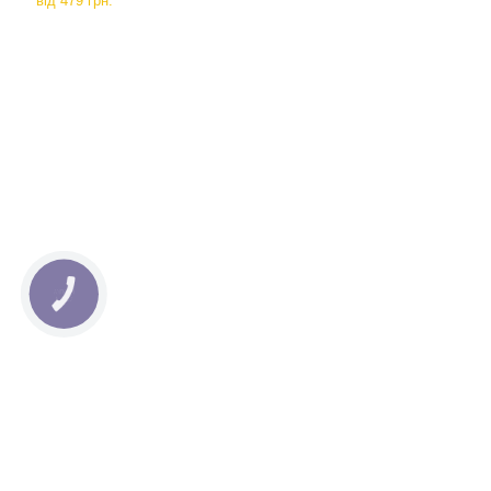
від
479 грн.
КНОПКА
СВЯЗИ