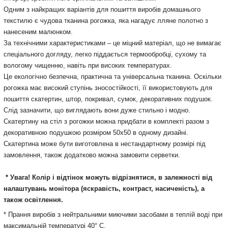
Одним з найкращих варіантів для пошиття виробів домашнього
текстилю є чудова тканина рогожка, яка нагадує лляне полотно з
нанесеним малюнком.
За технічними характеристиками – це міцний матеріал, що не вимагає
спеціального догляду, легко піддається термообробці, сухому та
вологому чищенню, навіть при високих температурах.
Це екологічно безпечна, практична та універсальна тканина.
Оскільки
рогожка має високий ступінь зносостійкості,
її використовують для
пошиття скатертин, штор, покривал, сумок, декоративних подушок.
Слід зазначити, що виглядають вони дуже стильно і модно.
Скатертину на стіл з рогожки можна придбати в комплекті разом з
декоративною подушкою розміром 50х50 в одному дизайні.
Скатертина може бути виготовлена в нестандартному розмірі під
замовлення, також додатково можна замовити серветки.
* Увага! Колір і відтінок можуть
відрізнятися, в залежності від
налаштувань монітора
(яскравість, контраст, насиченість), а
також освітлення.
* Прання виробів з нейтральними миючими засобами в теплій воді при
максимальній температурі 40° С.