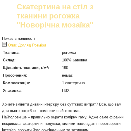
Скатертина на стіл з
тканини рогожка
"Новорічна мозаїка"
Немає в наявності
Опис
Догляд
Розміри
Тканина:
рогожка
Склад:
100% бавовна
Щільність тканини, г/м²:
190
Просочення:
немає
Комплектація:
1 скатертина
Упаковка:
ПВХ
Хочете змінити дизайн інтер'єру без суттєвих витрат? Все, що вам
для цього потрібно – замінити свій текстиль.
Найголовніше – правильно обрати колірну гаму. Адже саме фіранки,
покривала, скатертини, подушки, килими тощо здатні перетворити
інтер'єр, зробити його оригінальним та затишним.