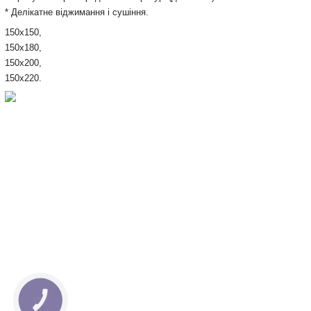
* Делікатне віджимання і сушіння.
150х150,
150х180,
150х200,
150х220.
КНОПКА
СВЯЗИ