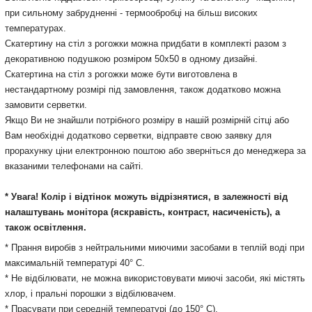
при
сильному
забрудненні
-
термообробці
на
більш
високих
температурах
.
Скатертину на стіл з рогожки можна придбати в комплекті разом з
декоративною подушкою розміром 50х50 в одному дизайні.
Скатертина на стіл з рогожки може бути виготовлена в
нестандартному розмірі під замовлення, також додатково можна
замовити серветки.
Якщо Ви не знайшли потрібного розміру в нашій розмірній сітці або
Вам необхідні додатково серветки, відправте свою заявку для
прорахунку ціни електронною поштою або зверніться до менеджера за
вказаними телефонами на сайті.
* Увага! Колір і відтінок можуть
відрізнятися, в залежності від
налаштувань монітора
(яскравість, контраст, насиченість), а
також освітлення.
* Прання виробів з нейтральними миючими засобами в теплій воді при
максимальній температурі 40° С.
* Не відбілювати, не можна використовувати миючі засоби, які містять
хлор, і пральні порошки з відбілювачем.
* Прасувати при середній температурі (до 150° С).