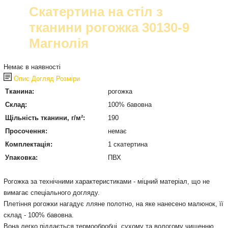
Скатертина на стіл з
тканини рогожка 30130-9
Магнолія
Немає в наявності
Опис
Догляд
Розміри
Тканина:
рогожка
Склад:
100% бавовна
Щільність тканини, г/м²:
190
Просочення:
немає
Комплектація:
1 скатертина
Упаковка:
ПВХ
Рогожка
за технічними характеристиками
-
міцний
матеріал
,
що не
вимагає спеціального
догляду
.
Плетіння
рогожки
нагадує
лляне
полотно
,
на
яке
нанесено
малюнок
,
її
склад
-
100
%
бавовна
.
Вона
легко
піддається
термообробці
,
сухому та вологому
чищенню
,