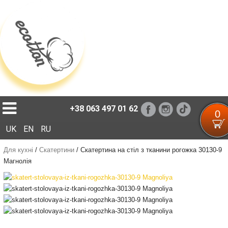
Loading...
+38 063 497 01 62
0
UK
EN
RU
Для кухні
/
Скатертини
/
Скатертина на стіл з тканини рогожка 30130-9
Магнолія