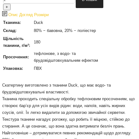
Опис
Догляд
Розміри
Тканина:
Duck
Склад:
80% − бавовна, 20% − поліестер
Щільність
180
тканини, г/м²:
тефлонове, з водо- та
Просочення:
брудовідштовхувальним ефектом
Упаковка:
ПВХ
Cкатертину виготовлено з тканини Duck, що має водо- та
брудовідштовхувальні властивості.
Тканина проходить спеціальну обробку тефлоновим просоченням, що
створює бар’єр для усіх видів рідин: води, напоїв, навіть жирних
соусів, олії. Їх легко видалити за допомогою звичайної серветки.
Текстура тканини нагадує рогожку, що робить її міцною, стійкою до
стирання. А це означає, що вона здатна витримати безліч прань.
Найголовніше – дотримуватися певних рекомендацій щодо догляду.