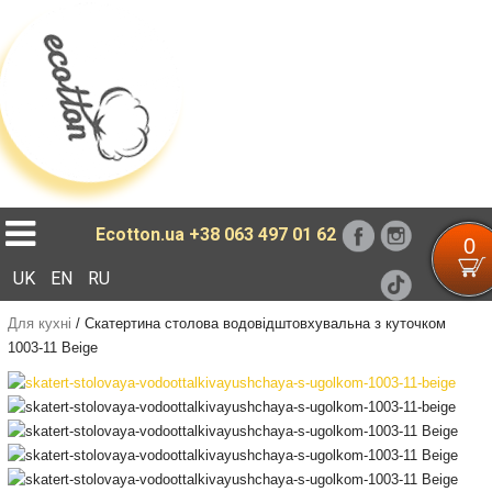
Loading...
Ecotton.ua
+38 063 497 01 62
0
UK
EN
RU
Для кухні
/
Скатертина столова водовідштовхувальна з куточком
1003-11 Beige