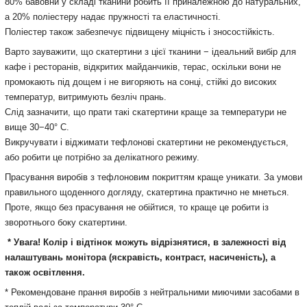
80% бавовни у складі тканини робить її приналежною до натуральних,
а 20% поліестеру надає пружності та еластичності.
Поліестер також забезпечує підвищену міцність і зносостійкість.
Варто зауважити, що скатертини з цієї тканини − ідеальний вибір для
кафе і ресторанів, відкритих майданчиків, терас, оскільки вони не
промокають під дощем і не вигоряють на сонці, стійкі до високих
температур, витримують безліч прань.
Слід зазначити, що прати такі скатертини краще за температури не
вище 30−40° С.
Викручувати і віджимати тефлонові скатертини не рекомендується,
або робити це потрібно за делікатного режиму.
Прасування виробів з тефлоновим покриттям краще уникати. За умови
правильного щоденного догляду, скатертина практично не мнеться.
Проте, якщо без прасування не обійтися, то краще це робити із
зворотнього боку скатертини.
* Увага! Колір і відтінок можуть
відрізнятися, в залежності від
налаштувань монітора
(яскравість, контраст, насиченість), а
також освітлення.
* Рекомендоване прання виробів з нейтральними миючими засобами в