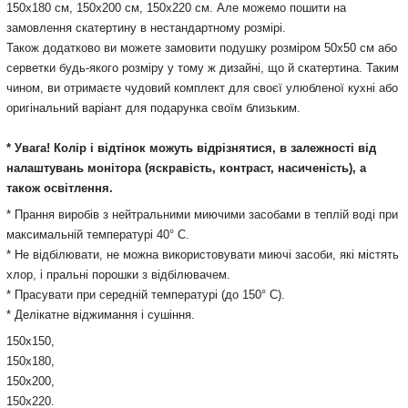
150х180 см, 150х200 см, 150х220 см. Але можемо пошити на
замовлення скатертину в нестандартному розмірі.
Також додатково ви можете замовити подушку розміром 50x50 см або
серветки будь-якого розміру у тому ж дизайні, що й скатертина. Таким
чином, ви отримаєте чудовий комплект для своєї улюбленої кухні або
оригінальний варіант для подарунка своїм близьким.
* Увага! Колір і відтінок можуть
відрізнятися, в залежності від
налаштувань монітора
(яскравість, контраст, насиченість), а
також освітлення.
* Прання виробів з нейтральними миючими засобами в теплій воді при
максимальній температурі 40° С.
* Не відбілювати, не можна використовувати миючі засоби, які містять
хлор, і пральні порошки з відбілювачем.
* Прасувати при середній температурі (до 150° С).
* Делікатне віджимання і сушіння.
150х150,
150х180,
150х200,
150х220.