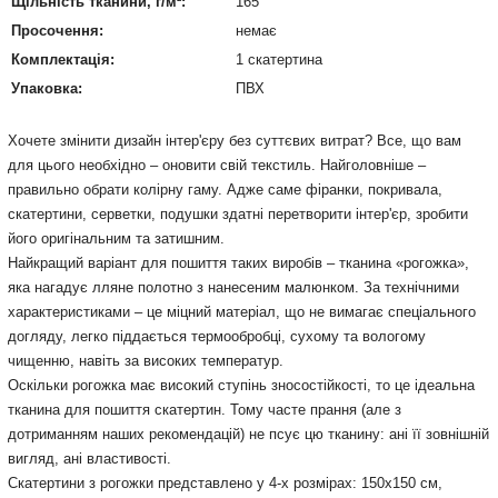
Щільність тканини, г/м²:
165
Просочення:
немає
Комплектація:
1 скатертина
Упаковка:
ПВХ
Хочете змінити дизайн інтер'єру без суттєвих витрат? Все, що вам
для цього необхідно – оновити свій текстиль. Найголовніше –
правильно обрати колірну гаму. Адже саме фіранки, покривала,
скатертини, серветки, подушки здатні перетворити інтер'єр, зробити
його оригінальним та затишним.
Найкращий варіант для пошиття таких виробів – тканина «рогожка»,
яка нагадує лляне полотно з нанесеним малюнком. За технічними
характеристиками – це міцний матеріал, що не вимагає спеціального
догляду, легко піддається термообробці, сухому та вологому
чищенню, навіть за високих температур.
Оскільки рогожка має високий ступінь зносостійкості, то це ідеальна
тканина для пошиття скатертин. Тому часте прання (але з
дотриманням наших рекомендацій) не псує цю тканину: ані її зовнішній
вигляд, ані властивості.
Скатертини з рогожки представлено у 4-х розмірах: 150х150 см,